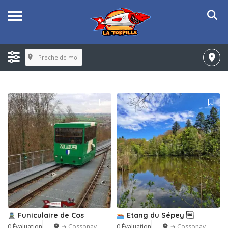
Proche de moi
Funiculaire de Cos
Etang du Sépey 
0 Évaluation
➔ Cossonay
0 Évaluation
➔ Cossonay