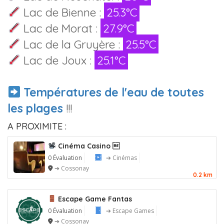
Lac de Bienne :
25.3°C
Lac de Morat :
27.9°C
Lac de la Gruyère :
25.5°C
Lac de Joux :
25.1°C
Températures de l'eau de toutes
les plages
!!!
A PROXIMITE :
Cinéma Casino 
0 Évaluation
➔ Cinémas
➔ Cossonay
0.2 km
Escape Game Fantas
0 Évaluation
➔ Escape Games
➔ Cossonay