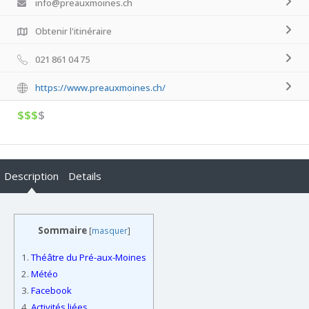
info@preauxmoines.ch
Obtenir l'itinéraire
021 861 04 75
https://www.preauxmoines.ch/
$$$
$
Description
Details
Sommaire
[
masquer
]
1.
Théâtre du Pré-aux-Moines
2.
Météo
3.
Facebook
4.
Activités liées