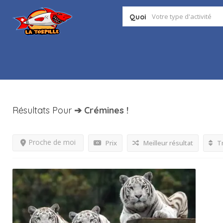
Quoi
Résultats Pour
➔ Crémines
!
Proche de moi
Prix
Meilleur résultat
Tr