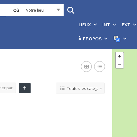
Votre lieu
Où
LIEUX
INT
EXT
À PROPOS
ier par
Toutes les catégories