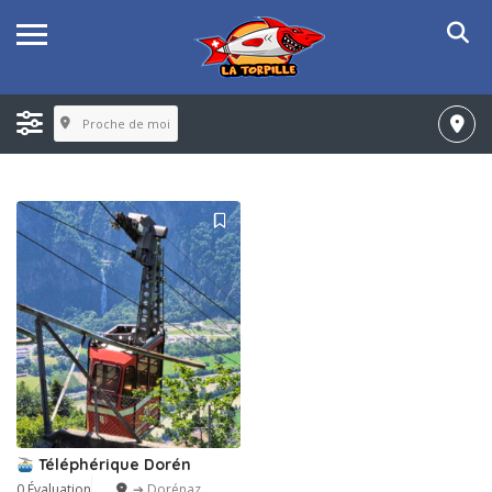
Proche de moi
Téléphérique Dorén
0 Évaluation
➔ Dorénaz