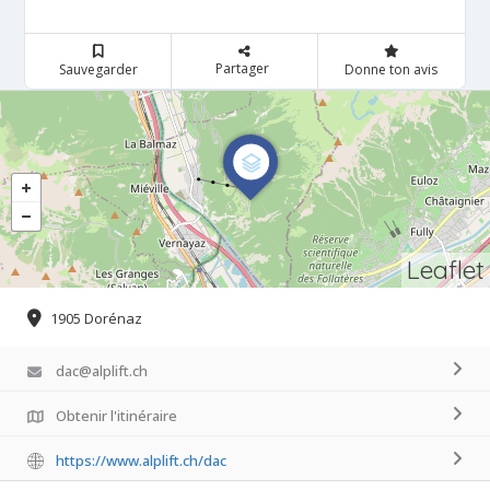
Partager
Sauvegarder
Donne ton avis
Leaflet
1905 Dorénaz
dac@alplift.ch
Obtenir l'itinéraire
https://www.alplift.ch/dac