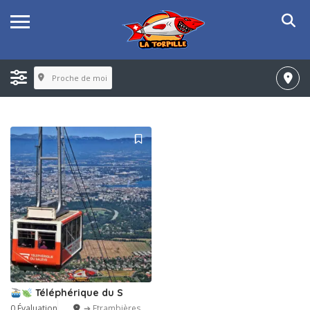
Proche de moi
Téléphérique du S
0 Évaluation
➔ Etrambières