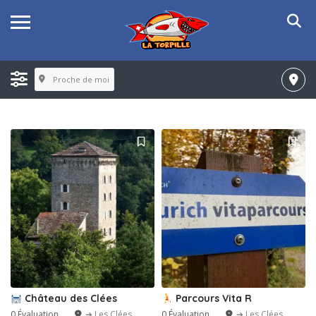
Proche de moi
Château des Clées
Parcours Vita R
0 Évaluation
➔ Les Clées
0 Évaluation
➔ Les Clées