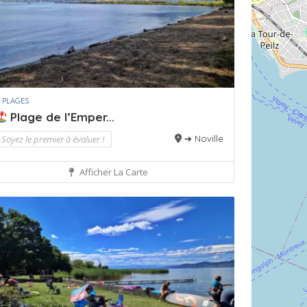
 PLAGES
Plage de l’Emper...
Soyez le premier à évaluer !
➔ Noville
Afficher La Carte