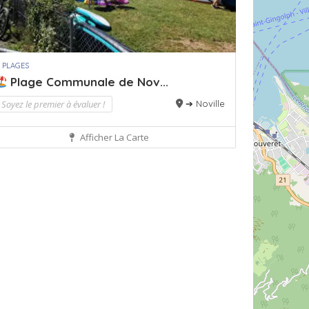
 PLAGES
Plage Communale de Nov...
Soyez le premier à évaluer !
➔ Noville
Afficher La Carte