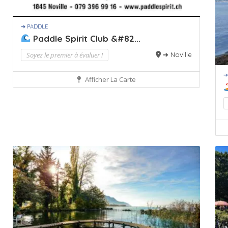
➔ PADDLE
Paddle Spirit Club &#82...
Soyez le premier à évaluer !
➔ Noville
➔
Afficher La Carte