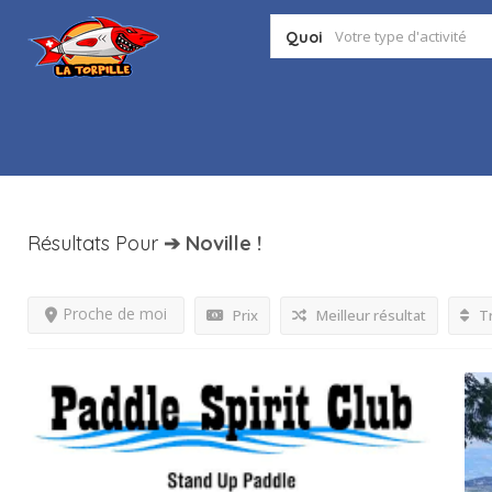
Quoi
Résultats Pour
➔ Noville
!
Proche de moi
Prix
Meilleur résultat
Tr