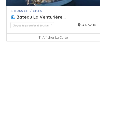
➔ TRANSPORT/LOISIRS
Bateau La Venturière...
Soyez le premier à évaluer !
➔ Noville
Afficher La Carte