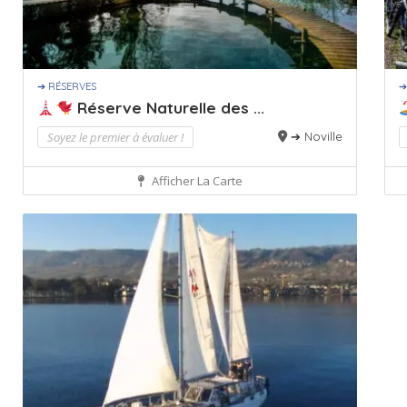
➔ RÉSERVES
➔
Réserve Naturelle des ...
Soyez le premier à évaluer !
➔ Noville
Afficher La Carte