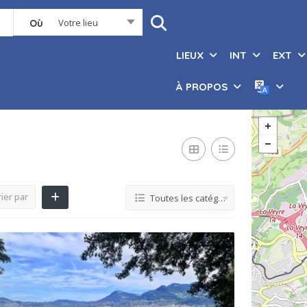
Votre lieu
Où
LIEUX
INT
EXT
À PROPOS
ier par
Toutes les catégories