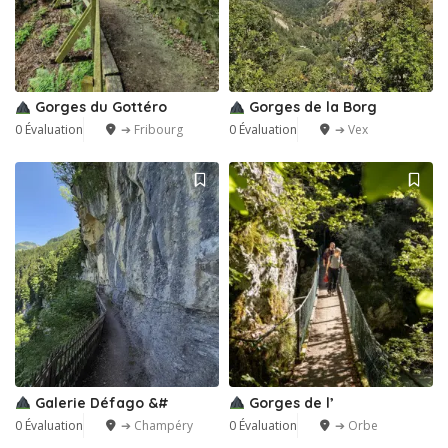
Gorges du Gottéro
Gorges de la Borg
0 Évaluation
➔ Fribourg
0 Évaluation
➔ Vex
Galerie Défago &#
Gorges de l’
0 Évaluation
➔ Champéry
0 Évaluation
➔ Orbe