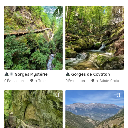
Gorges Mystérie
Gorges de Covatan
0 Évaluation
➔ Trient
0 Évaluation
➔ Sainte-Croix
1