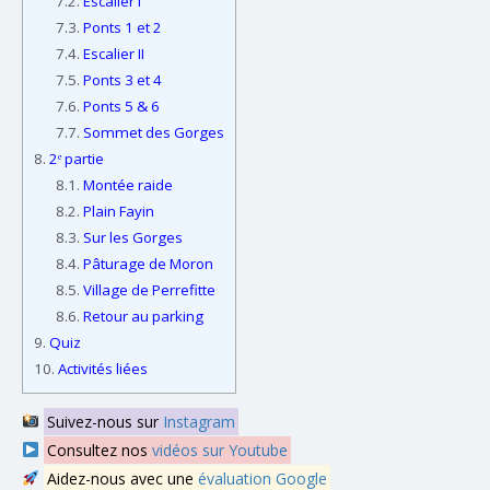
7.2.
Escalier I
7.3.
Ponts 1 et 2
7.4.
Escalier II
7.5.
Ponts 3 et 4
7.6.
Ponts 5 & 6
7.7.
Sommet des Gorges
8.
2ᵉ partie
8.1.
Montée raide
8.2.
Plain Fayin
8.3.
Sur les Gorges
8.4.
Pâturage de Moron
8.5.
Village de Perrefitte
8.6.
Retour au parking
9.
Quiz
10.
Activités liées
Suivez-nous sur
Instagram
Consultez nos
vidéos sur Youtube
Aidez-nous avec une
évaluation Google