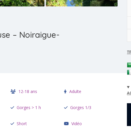
use – Noiraigue-
T
12-18 ans
Adulte
A
Gorges > 1 h
Gorges 1/3
Short
Vidéo