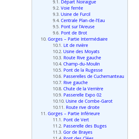
9.1.
Départ Noiraigue
9.2.
Voie ferrée
9.3.
Usine de Furcil
9.4.
Centrale Plan-de-l’Eau
9.5.
Pont sur l’Areuse
9.6.
Pont de Brot
10.
Gorges – Partie Intermédiaire
10.1.
Lit de rivière
10.2.
Usine des Moyats
10.3.
Route Rive gauche
10.4.
Champ-du-Moulin
10.5.
Pont de la Rugesse
10.6.
Passerelles de Cuchemanteau
10.7.
Rive gauche
10.8.
Chute de la Verrière
10.9.
Passerelle Expo 02
10.10.
Usine de Combe-Garot
10.11.
Route rive droite
11.
Gorges – Partie Inférieure
11.1.
Pont de Vert
11.2.
Passerelle des Buges
11.3.
Gor de Brayes
11.4.
Pont des Clées