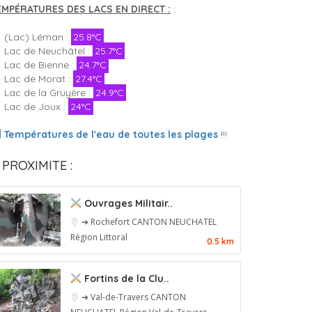
EMPÉRATURES DES LACS EN DIRECT :
:
(Lac) Léman :
25.8°C
Lac de Neuchâtel :
25.7°C
Lac de Bienne :
24.7°C
Lac de Morat :
27.4°C
Lac de la Gruyère :
24.9°C
Lac de Joux :
24°C
Températures de l'eau de toutes les plages
!!!
 PROXIMITE :
Ouvrages Militair..
➔ Rochefort
CANTON NEUCHATEL
Région Littoral
0.5 km
Fortins de la Clu..
➔ Val-de-Travers
CANTON