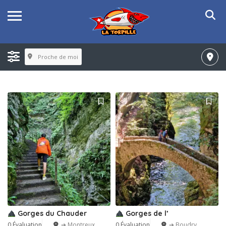
Proche de moi
Gorges du Chauder
Gorges de l’
0 Évaluation
➔ Montreux
0 Évaluation
➔ Boudry