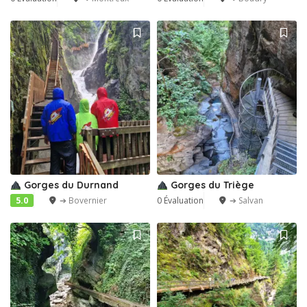
Gorges du Durnand
Gorges du Triège
5.0
➔ Bovernier
0 Évaluation
➔ Salvan