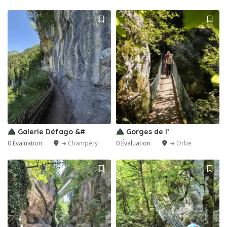
Galerie Défago &#
Gorges de l’
0 Évaluation
➔ Champéry
0 Évaluation
➔ Orbe