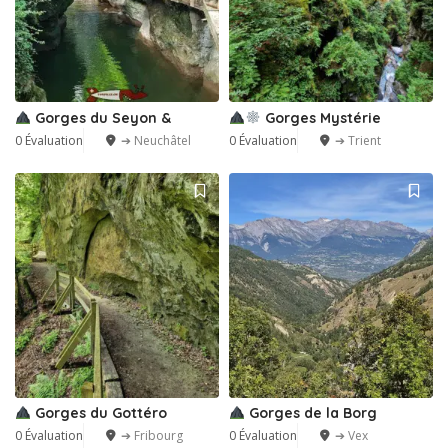
Gorges du Seyon &
Gorges Mystérie
0 Évaluation
➔ Neuchâtel
0 Évaluation
➔ Trient
1
Gorges du Gottéro
Gorges de la Borg
0 Évaluation
➔ Fribourg
0 Évaluation
➔ Vex