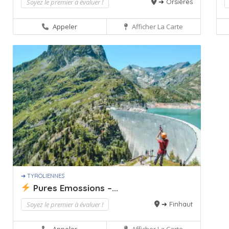
Soyez le premier à évaluer !
➔ Orsières
Appeler
Afficher La Carte
➔ TYROLIENNES
Pures Emossions –...
Soyez le premier à évaluer !
➔ Finhaut
Appeler
Afficher La Carte