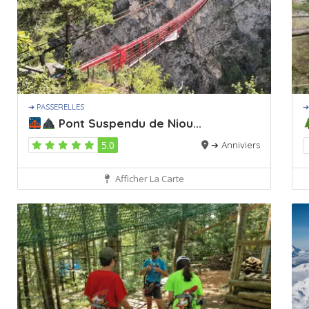
➔ PASSERELLES
➔
Pont Suspendu de Niou...
5.0
➔ Anniviers
Afficher La Carte