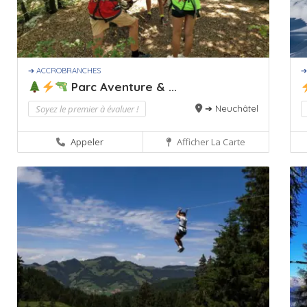
➔ ACCROBRANCHES
➔
Parc Aventure & ...
Soyez le premier à évaluer !
➔ Neuchâtel
Appeler
Afficher La Carte