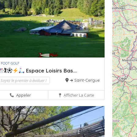
 FOOT GOLF
🏌
Espace Loisirs Bas...
Soyez le premier à évaluer !
➔ Saint-Cergue
Appeler
Afficher La Carte