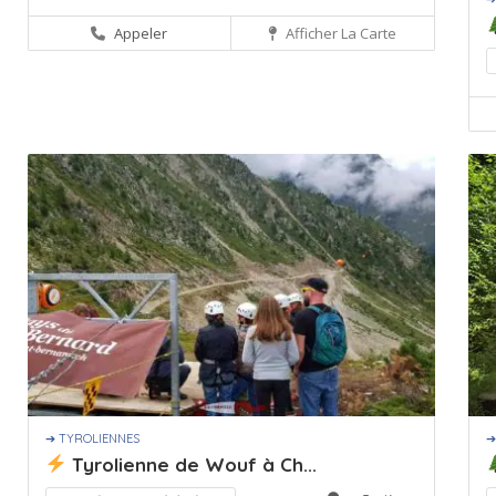
Appeler
Afficher La Carte
➔ TYROLIENNES
➔
Tyrolienne de Wouf à Ch...