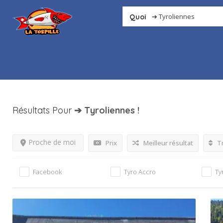
Quoi
Résultats Pour
➔ Tyroliennes
!
Proche de moi
Prix
Meilleur résultat
Tr
Facebook
Tyro Accro
Ty