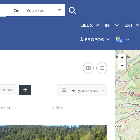
Votre lieu
Où
LIEUX
INT
EXT
À PROPOS
ier par
- ➔ Tyroliennes
ro Seul
Vidéo