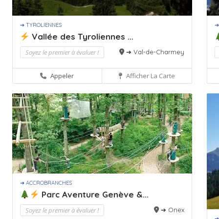
➔ TYROLIENNES
➔
Vallée des Tyroliennes ...
Soyez le premier à évaluer !
➔ Val-de-Charmey
Appeler
Afficher La Carte
➔ ACCROBRANCHES
Parc Aventure Genève &...
Soyez le premier à évaluer !
➔ Onex
➔