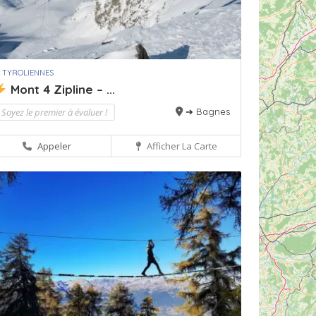
 TYROLIENNES
Mont 4 Zipline – ...
Soyez le premier à évaluer !
➔ Bagnes
Appeler
Afficher La Carte