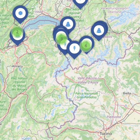
2
3
6