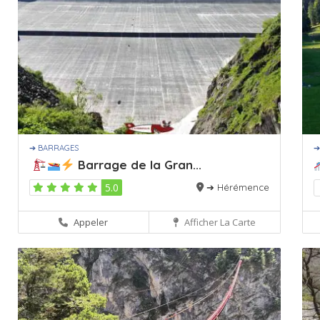
➔ BARRAGES
➔
Barrage de la Gran...
5.0
➔ Hérémence
Appeler
Afficher La Carte