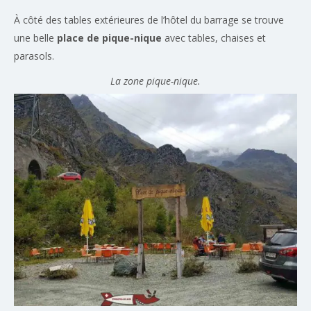
À côté des tables extérieures de l’hôtel du barrage se trouve
une belle
place de pique-nique
avec tables, chaises et
parasols.
La zone pique-nique.