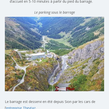
d’accueil en 5-10 minutes à partir du pied du barrage.
Le parking sous le barrage
Le barrage est desservi en été depuis Sion par les cars de
l’
entreprise Theytaz
.