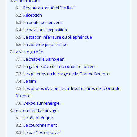
6.
Zone d’accueil
6.1.
Restaurant et hôtel “Le Ritz”
6.2.
Réception
6.3.
La boutique souvenir
6.4.
Le pavillon d’exposition
6.5.
La station inférieure du téléphérique
6.6.
La zone de pique-nique
7.
La visite guidée
7.1.
La chapelle Saint-Jean
7.2.
La galerie d’accès à la conduite forcée
7.3.
Les galeries du barrage de la Grande Dixence
7.4.
Le film
7.5.
Les photos d’avion des infrastructures de la Grande
Dixence
7.6.
L’expo sur l’énergie
8.
Le sommet du barrage
8.1.
Le téléphérique
8.2.
Le couronnement
8.3.
Le bar “les choucas”