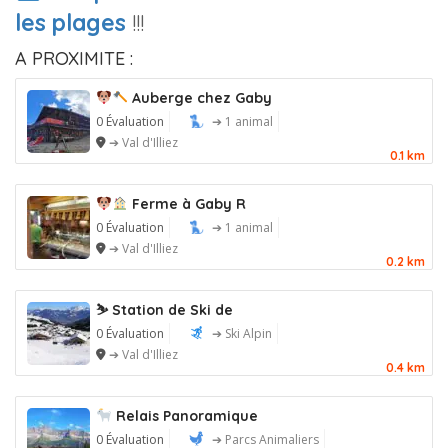
les plages
!!!
A PROXIMITE :
Auberge chez Gaby
0 Évaluation
➔ 1 animal
➔ Val d'Illiez
0.1 km
Ferme à Gaby R
0 Évaluation
➔ 1 animal
➔ Val d'Illiez
0.2 km
⛷️ Station de Ski de
0 Évaluation
➔ Ski Alpin
➔ Val d'Illiez
0.4 km
Relais Panoramique
0 Évaluation
➔ Parcs Animaliers