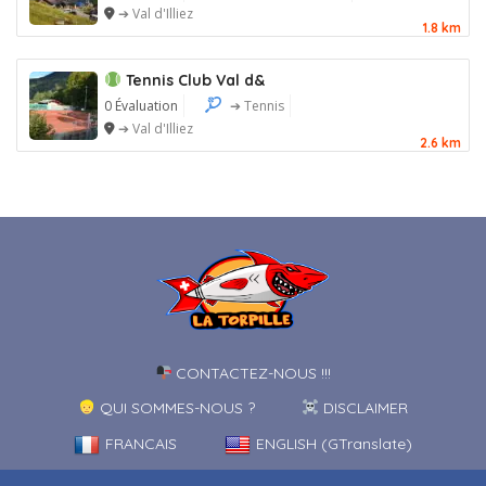
➔ Val d'Illiez
1.8 km
Tennis Club Val d&
0 Évaluation
➔ Tennis
➔ Val d'Illiez
2.6 km
CONTACTEZ-NOUS !!!
QUI SOMMES-NOUS ?
DISCLAIMER
FRANCAIS
ENGLISH (GTranslate)