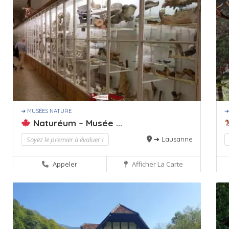
➔ MUSÉES NATURE
➔
Naturéum – Musée ...
Soyez le premier à évaluer !
➔ Lausanne
Appeler
Afficher La Carte