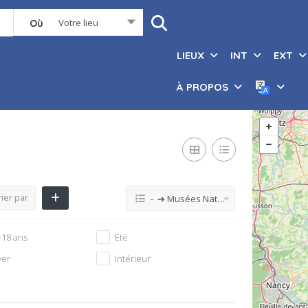
Votre lieu
Où
LIEUX
INT
EXT
À PROPOS
ier par
- ➔ Musées Nature
-18 ans
Eté
ver
Intérieur