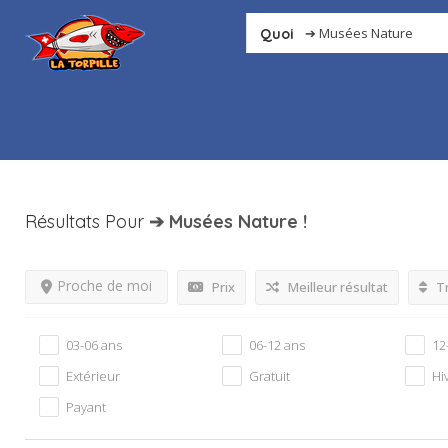
Quoi
Résultats Pour
➔ Musées Nature
!
Proche de moi
Prix
Meilleur résultat
Tr
03-06 ans
06-12 ans
12
Extérieur
Gratuit
Hi
Payant