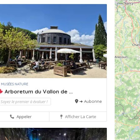
 MUSÉES NATURE
Arboretum du Vallon de ...
Soyez le premier à évaluer !
➔ Aubonne
Appeler
Afficher La Carte