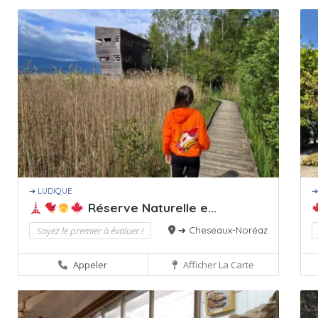
➔ LUDIQUE
➔
Réserve Naturelle e...
Soyez le premier à évaluer !
➔ Cheseaux-Noréaz
Appeler
Afficher La Carte