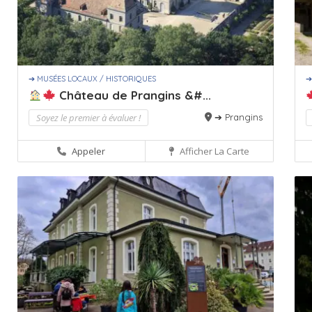
➔ MUSÉES LOCAUX / HISTORIQUES
➔
Château de Prangins &#...
Soyez le premier à évaluer !
➔ Prangins
Appeler
Afficher La Carte