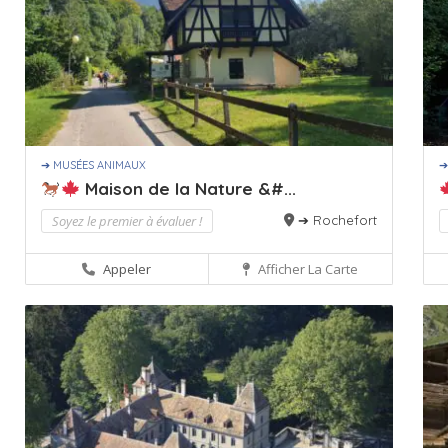
➔ MUSÉES ANIMAUX
➔
Maison de la Nature &#...
Soyez le premier à évaluer !
➔ Rochefort
Appeler
Afficher La Carte