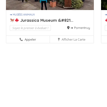
➔ MUSÉES ANIMAUX
➔
Jurassica Museum &#821...
Soyez le premier à évaluer !
➔ Porrentruy
Appeler
Afficher La Carte