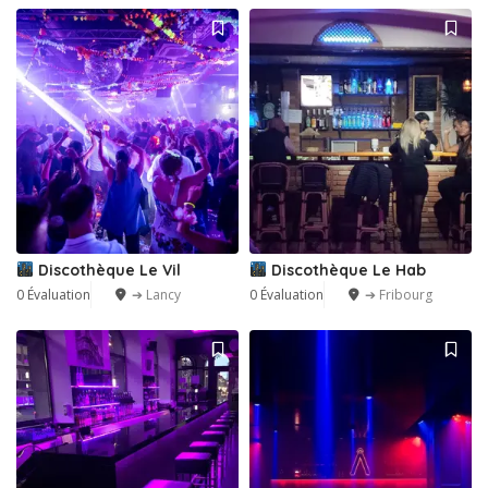
Discothèque Le Vil
Discothèque Le Hab
0 Évaluation
➔ Lancy
0 Évaluation
➔ Fribourg