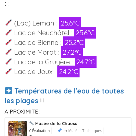
:
:
(Lac) Léman :
25.6°C
Lac de Neuchâtel :
25.6°C
Lac de Bienne :
25.2°C
Lac de Morat :
27.2°C
Lac de la Gruyère :
24.7°C
Lac de Joux :
24.2°C
Températures de l'eau de toutes
les plages
!!!
A PROXIMITE :
Musée de la Chauss
0 Évaluation
➔ Musées Techniques