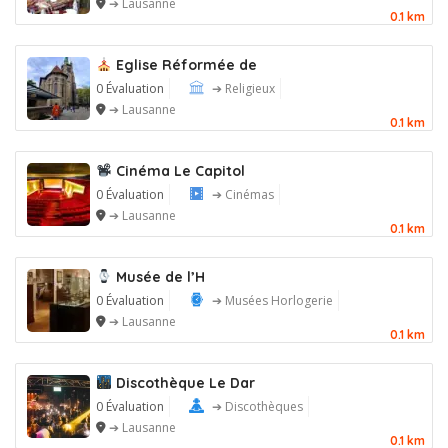
➔ Lausanne
0.1 km
Eglise Réformée de
0 Évaluation
➔ Religieux
➔ Lausanne
0.1 km
Cinéma Le Capitol
0 Évaluation
➔ Cinémas
➔ Lausanne
0.1 km
Musée de l’H
0 Évaluation
➔ Musées Horlogerie
➔ Lausanne
0.1 km
Discothèque Le Dar
0 Évaluation
➔ Discothèques
➔ Lausanne
0.1 km