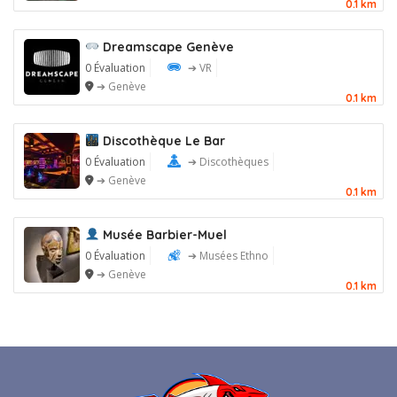
0.1 km
Dreamscape Genève
0 Évaluation
➔ VR
➔ Genève
0.1 km
Discothèque Le Bar
0 Évaluation
➔ Discothèques
➔ Genève
0.1 km
Musée Barbier-Muel
0 Évaluation
➔ Musées Ethno
➔ Genève
0.1 km