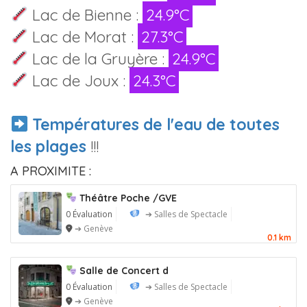
Lac de Bienne :
24.9°C
Lac de Morat :
27.3°C
Lac de la Gruyère :
24.9°C
Lac de Joux :
24.3°C
Températures de l'eau de toutes
les plages
!!!
A PROXIMITE :
Théâtre Poche /GVE
0 Évaluation
➔ Salles de Spectacle
➔ Genève
0.1 km
Salle de Concert d
0 Évaluation
➔ Salles de Spectacle
➔ Genève