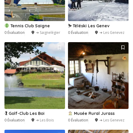
Tennis Club Saigne
⛷️ Téléski Les Genev
0 Évaluation
➔ Saignelégier
0 Évaluation
➔ Les Genevez
🏌️ Golf-Club Les Boi
Musée Rural Jurass
0 Évaluation
➔ Les Bois
0 Évaluation
➔ Les Genevez