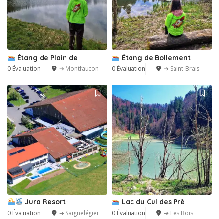
Étang de Plain de
Étang de Bollement
0 Évaluation
➔ Montfaucon
0 Évaluation
➔ Saint-Brais
Jura Resort ̵
Lac du Cul des Prè
0 Évaluation
➔ Saignelégier
0 Évaluation
➔ Les Bois