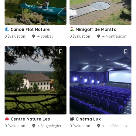
Canoë Flot Nature
Minigolf de Montfa
0 Évaluation
➔ Soubey
0 Évaluation
➔ Montfaucon
Centre Nature Les
Cinéma Lux –
0 Évaluation
➔ Saignelégier
0 Évaluation
➔ Les Breuleux