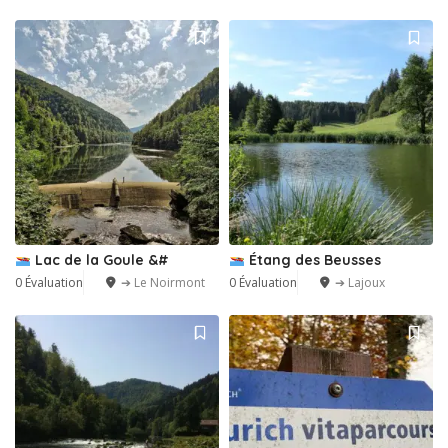
Lac de la Goule &#
Étang des Beusses
0 Évaluation
➔ Le Noirmont
0 Évaluation
➔ Lajoux