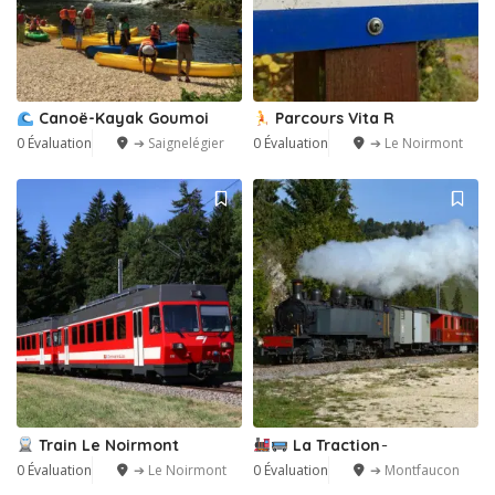
Canoë-Kayak Goumoi
Parcours Vita R
0 Évaluation
➔ Saignelégier
0 Évaluation
➔ Le Noirmont
Train Le Noirmont
La Traction ̵
0 Évaluation
➔ Le Noirmont
0 Évaluation
➔ Montfaucon