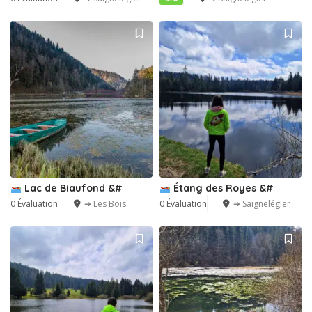
Lac de Biaufond &#
Étang des Royes &#
0 Évaluation
➔ Les Bois
0 Évaluation
➔ Saignelégier