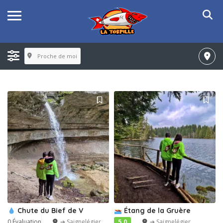
Proche de moi
Chute du Bief de V
Étang de la Gruère
0 Évaluation
➔ Saignelégier
5.0
➔ Saignelégier