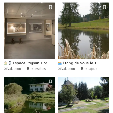
2
Espace Paysan-Hor
Étang de Sous-le-C
0 Évaluation
➔ Les Bois
0 Évaluation
➔ Lajoux