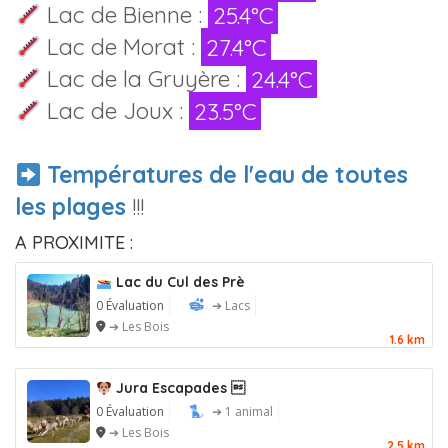
Lac de Bienne :
25.4°C
Lac de Morat :
27.4°C
Lac de la Gruyère :
24.4°C
Lac de Joux :
23.5°C
Températures de l'eau de toutes
les plages
!!!
A PROXIMITE :
Lac du Cul des Prè
0 Évaluation
➔ Lacs
➔ Les Bois
1.6 km
Jura Escapades 
0 Évaluation
➔ 1 animal
➔ Les Bois
2.5 km