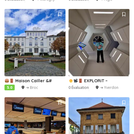
Maison Cailler &#
EXPLORiT –
5.0
➔ Broc
0 Évaluation
➔ Yverdon