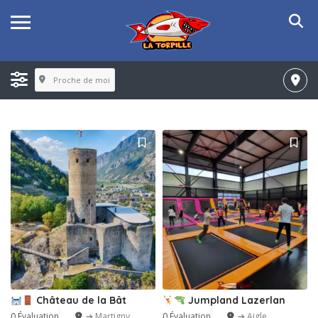
Proche de moi
Château de la Bât
Jumpland Lazerlan
0 Évaluation
➔ Martigny
0 Évaluation
➔ Aigle