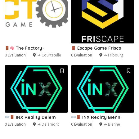
The Factory ̵
Escape Game Frisca
0 Évaluation
➔ Courtetelle
0 Évaluation
➔ Fribourg
INX Reality Delem
INX Reality Bienn
0 Évaluation
➔ Delémont
0 Évaluation
➔ Bienne