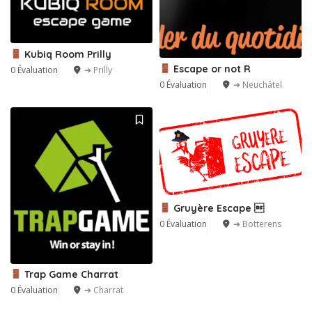
Kubiq Room Prilly
Escape or not R
0 Évaluation
➔ Prilly
0 Évaluation
➔ Neuchâtel
Gruyère Escape 
0 Évaluation
➔ Botterens
Trap Game Charrat
0 Évaluation
➔ Charrat