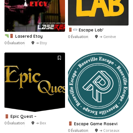
Escape Lab’
Lasered Etoy
0 Évaluation
➔ Genève
0 Évaluation
➔ Etoy
Epic Quest –
0 Évaluation
➔ Bex
Escape Game Rosevi
0 Évaluation
➔ Corseaux