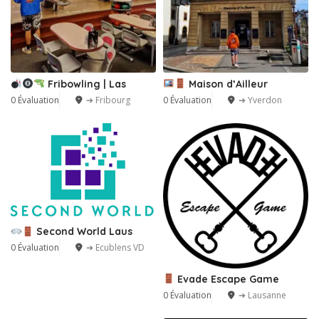
Fribowling | Las
Maison d’Ailleur
0 Évaluation
➔ Fribourg
0 Évaluation
➔ Yverdon
Second World Laus
0 Évaluation
➔ Ecublens VD
Evade Escape Game
0 Évaluation
➔ Lausanne