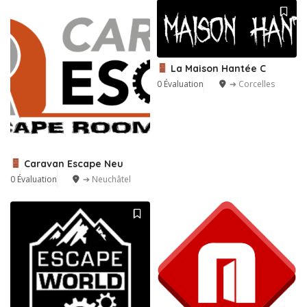
La Maison Hantée C
0 Évaluation
➔ Corcelles
Caravan Escape Neu
0 Évaluation
➔ Neuchâtel