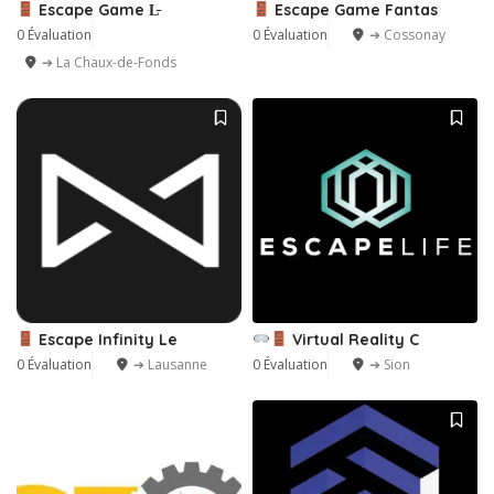
Escape Game L̵
Escape Game Fantas
0 Évaluation
0 Évaluation
➔ Cossonay
➔ La Chaux-de-Fonds
Escape Infinity Le
Virtual Reality C
0 Évaluation
➔ Lausanne
0 Évaluation
➔ Sion