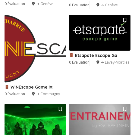
0 Évaluation
➔ Genève
0 Évaluation
➔ Genève
Etsapaté Escape Ga
0 Évaluation
➔ Lavey-Morcles
WINEscape Game 
0 Évaluation
➔ Commugny