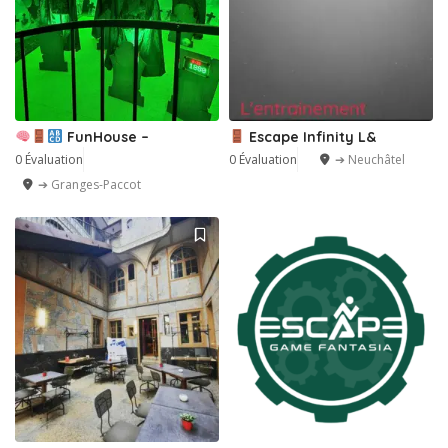
FunHouse –
Escape Infinity L&
0 Évaluation
0 Évaluation
➔ Neuchâtel
➔ Granges-Paccot