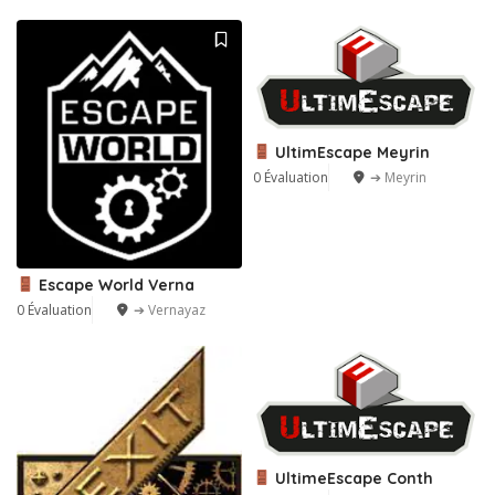
7
UltimEscape Meyrin
0 Évaluation
➔ Meyrin
Escape World Verna
0 Évaluation
➔ Vernayaz
UltimeEscape Conth