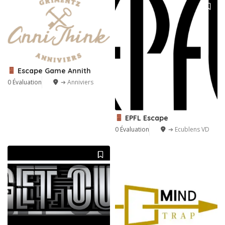
Escape Game Annith
0 Évaluation
➔ Anniviers
EPFL Escape
0 Évaluation
➔ Ecublens VD