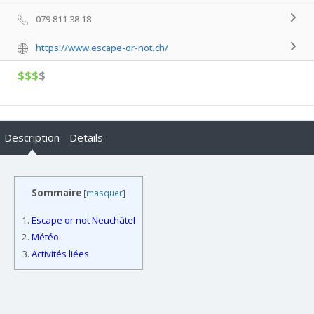
079 811 38 18
https://www.escape-or-not.ch/
$$$
$
Description
Details
Sommaire
[
masquer
]
1.
Escape or not Neuchâtel
2.
Météo
3.
Activités liées