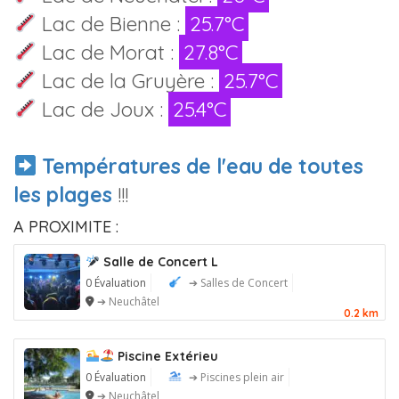
Lac de Bienne :
25.7°C
Lac de Morat :
27.8°C
Lac de la Gruyère :
25.7°C
Lac de Joux :
25.4°C
Températures de l'eau de toutes
les plages
!!!
A PROXIMITE :
Salle de Concert L
0 Évaluation
➔ Salles de Concert
➔ Neuchâtel
0.2 km
Piscine Extérieu
0 Évaluation
➔ Piscines plein air
➔ Neuchâtel