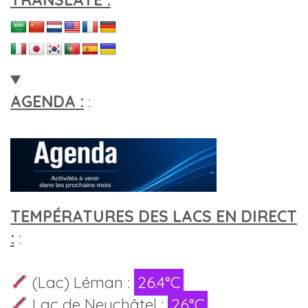
AGENDA :
:
TEMPÉRATURES DES LACS EN DIRECT
:
:
(Lac) Léman :
26.4°C
Lac de Neuchâtel :
26°C