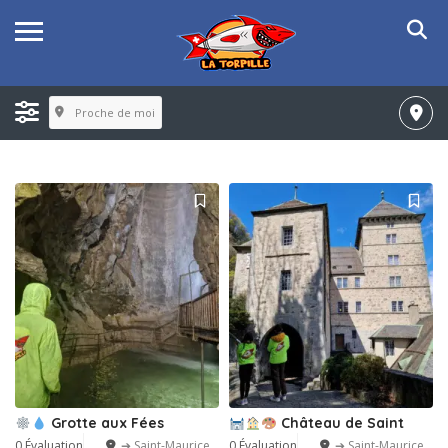
Proche de moi
Grotte aux Fées
Château de Saint
0 Évaluation
➔ Saint-Maurice
0 Évaluation
➔ Saint-Maurice