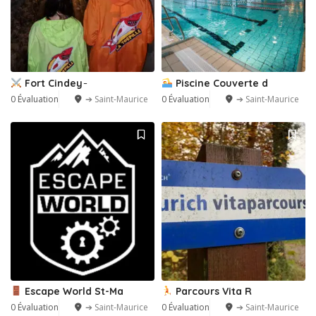
Fort Cindey ̵
Piscine Couverte d
0 Évaluation
➔ Saint-Maurice
0 Évaluation
➔ Saint-Maurice
Escape World St-Ma
Parcours Vita R
0 Évaluation
➔ Saint-Maurice
0 Évaluation
➔ Saint-Maurice