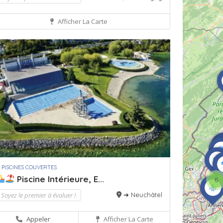
Afficher La Carte
 PISCINES COUVERTES
Piscine Intérieure, E...
6
Soyez le premier à évaluer !
➔ Neuchâtel
Appeler
Afficher La Carte