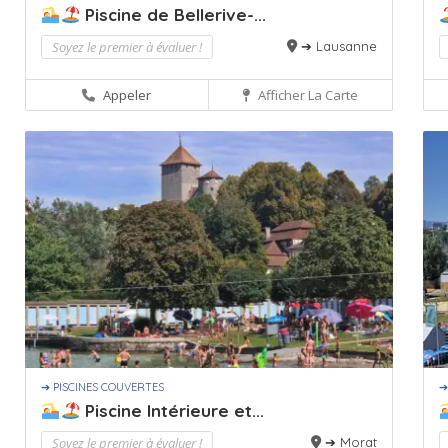
Piscine de Bellerive-...
Soyez le premier à évaluer !
➔ Lausanne
Appeler
Afficher La Carte
➔ PISCINES COUVERTES
➔
Piscine Intérieure et...
Soyez le premier à évaluer !
➔ Morat