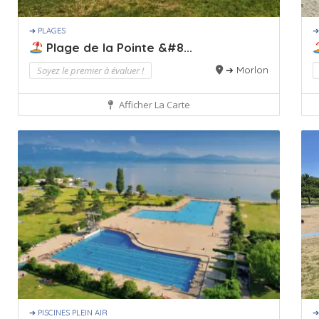
➔ PLAGES
➔
Plage de la Pointe &#8...
Soyez le premier à évaluer !
➔ Morlon
Afficher La Carte
➔ PISCINES PLEIN AIR
➔