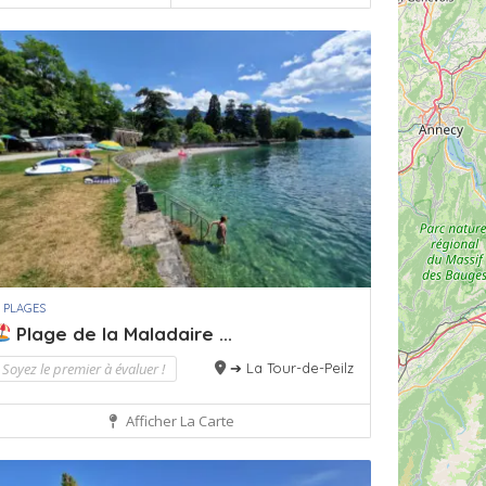
 PLAGES
Plage de la Maladaire ...
Soyez le premier à évaluer !
➔ La Tour-de-Peilz
Afficher La Carte