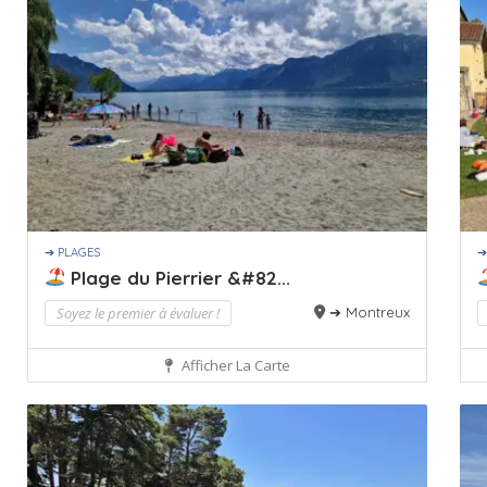
➔ PLAGES
➔
Plage du Pierrier &#82...
Soyez le premier à évaluer !
➔ Montreux
Afficher La Carte