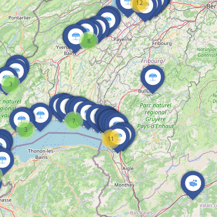
12
8
3
7
3
11