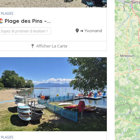
 PLAGES
Plage des Pins –...
Soyez le premier à évaluer !
➔ Yvonand
Afficher La Carte
 PLAGES