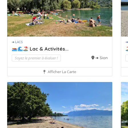
➔ LACS
➔
Lac & Activités...
Soyez le premier à évaluer !
➔ Sion
Afficher La Carte