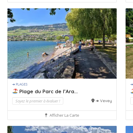
➔ PLAGES
➔
Plage du Parc de l’Ara...
Soyez le premier à évaluer !
➔ Vevey
Afficher La Carte