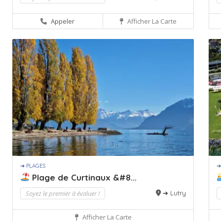
Appeler
Afficher La Carte
➔ PLAGES
➔
Plage de Curtinaux &#8...
Soyez le premier à évaluer !
➔ Lutry
Afficher La Carte