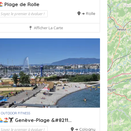
Plage de Rolle
Soyez le premier à évaluer !
➔ Rolle
Afficher La Carte
 OUTDOOR FITNESS
🏋
Genève-Plage &#8211...
Soyez le premier à évaluer !
➔ Cologny