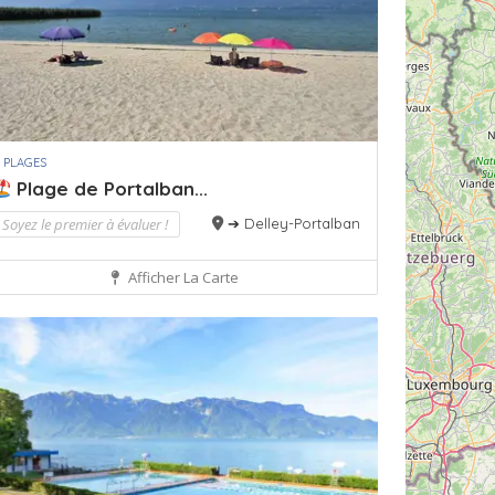
 PLAGES
Plage de Portalban...
Soyez le premier à évaluer !
➔ Delley-Portalban
Afficher La Carte