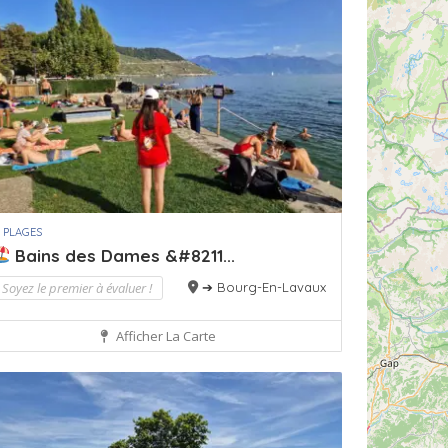
 PLAGES
Bains des Dames &#8211...
Soyez le premier à évaluer !
➔ Bourg-En-Lavaux
Afficher La Carte