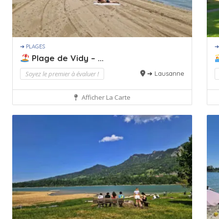
➔ PLAGES
➔
Plage de Vidy – ...
Soyez le premier à évaluer !
➔ Lausanne
Afficher La Carte