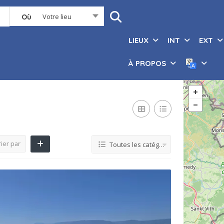
Votre lieu
Où
LIEUX
INT
EXT
À PROPOS
ier par
Toutes les catégories