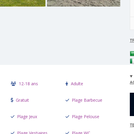
T
A
12-18 ans
Adulte
Gratuit
Plage Barbecue
Plage Jeux
Plage Pelouse
T
Plage Vestiaires
Plage WC