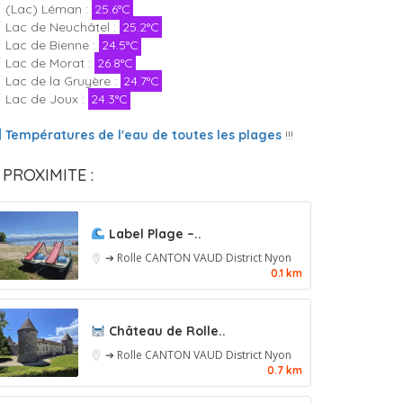
(Lac) Léman :
25.6°C
Lac de Neuchâtel :
25.2°C
Lac de Bienne :
24.5°C
Lac de Morat :
26.8°C
Lac de la Gruyère :
24.7°C
Lac de Joux :
24.3°C
Températures de l'eau de toutes les plages
!!!
 PROXIMITE :
Label Plage –..
➔ Rolle
CANTON VAUD
District Nyon
0.1 km
Château de Rolle..
➔ Rolle
CANTON VAUD
District Nyon
0.7 km