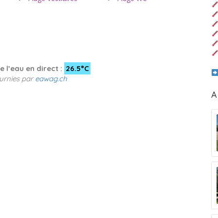
 l’eau en direct :
26.5°C
urnies par
eawag.ch
A