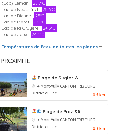
(Lac) Léman :
25.7°C
Lac de Neuchâtel :
25.6°C
Lac de Bienne :
25°C
Lac de Morat :
27.1°C
Lac de la Gruyère :
24.9°C
Lac de Joux :
24.4°C
Températures de l'eau de toutes les plages
!!!
 PROXIMITE :
Plage de Sugiez &..
➔ Mont-Vully
CANTON FRIBOURG
District du Lac
0.5 km
Plage de Praz &#..
➔ Mont-Vully
CANTON FRIBOURG
District du Lac
0.9 km