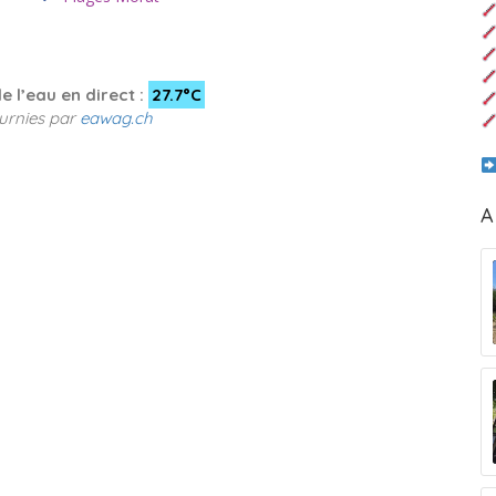
 l’eau en direct :
27.7°C
urnies par
eawag.ch
A