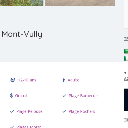
 Mont-Vully
T
A
12-18 ans
Adulte
Gratuit
Plage Barbecue
Plage Pelouse
Plage Rochers
T
Plages Morat