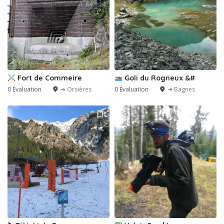
Fort de Commeire
Goli du Rogneux &#
0 Évaluation
➔ Orsières
0 Évaluation
➔ Bagnes