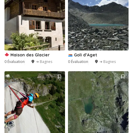
Maison des Glacier
Goli d’Aget
0 Évaluation
➔ Bagnes
0 Évaluation
➔ Bagnes