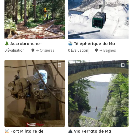
Accrobranche ̵
Téléphérique du Mo
0 Évaluation
➔ Orsières
0 Évaluation
➔ Bagnes
Fort Militaire de
Via Ferrata de Ma