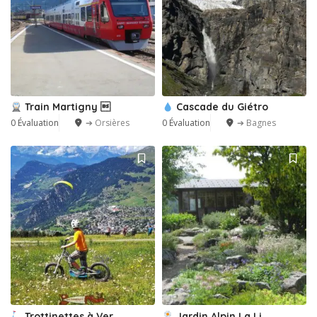
Train Martigny 
Cascade du Giétro
0 Évaluation
➔ Orsières
0 Évaluation
➔ Bagnes
Trottinettes à Ver
Jardin Alpin La Li