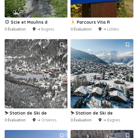
Scie et Moulins d
Parcours Vita R
0 Évaluation
➔ Bagnes
0 Évaluation
➔ Liddes
⛷️ Station de Ski de
⛷️ Station de Ski de
0 Évaluation
➔ Orsières
0 Évaluation
➔ Bagnes