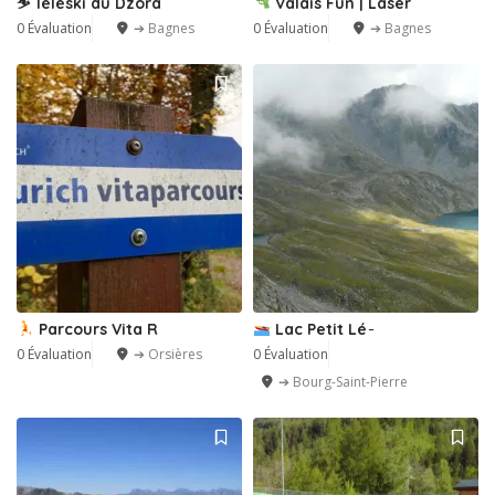
⛷️ Téléski du Dzora
Valais Fun | Laser
0 Évaluation
➔ Bagnes
0 Évaluation
➔ Bagnes
Parcours Vita R
Lac Petit Lé ̵
0 Évaluation
➔ Orsières
0 Évaluation
➔ Bourg-Saint-Pierre