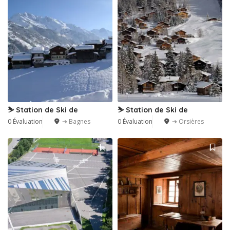
⛷️ Station de Ski de
⛷️ Station de Ski de
0 Évaluation
➔ Bagnes
0 Évaluation
➔ Orsières