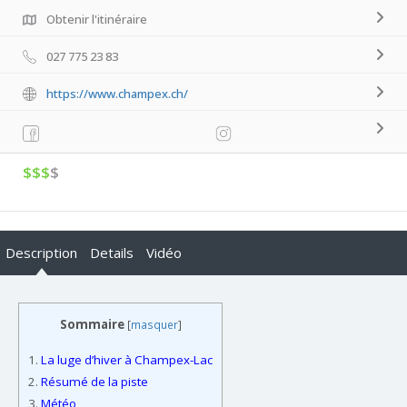
Obtenir l'itinéraire
027 775 23 83
https://www.champex.ch/
$$$
$
Description
Details
Vidéo
Sommaire
[
masquer
]
1.
La luge d’hiver à Champex-Lac
2.
Résumé de la piste
3.
Météo