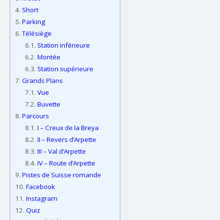
4.
Short
5.
Parking
6.
Télésiège
6.1.
Station inférieure
6.2.
Montée
6.3.
Station supérieure
7.
Grands Plans
7.1.
Vue
7.2.
Buvette
8.
Parcours
8.1.
I – Creux de la Breya
8.2.
II – Revers d’Arpette
8.3.
III – Val d’Arpette
8.4.
IV – Route d’Arpette
9.
Pistes de Suisse romande
10.
Facebook
11.
Instagram
12.
Quiz