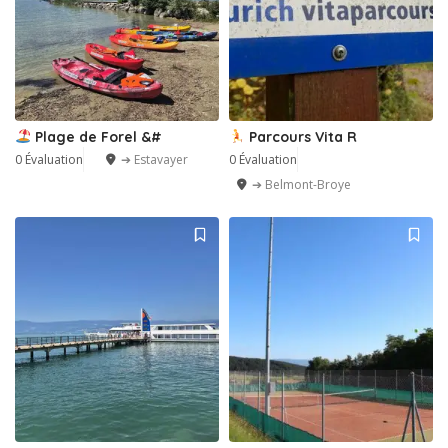
4
Plage de Forel &#
Parcours Vita R
0 Évaluation
➔ Estavayer
0 Évaluation
➔ Belmont-Broye