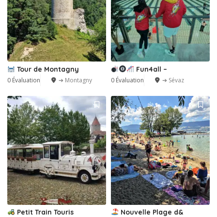
Tour de Montagny
Fun4all –
0 Évaluation
➔ Montagny
0 Évaluation
➔ Sévaz
Petit Train Touris
Nouvelle Plage d&