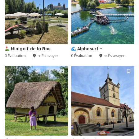
Minigolf de la Ros
Alphasurf –
0 Évaluation
➔ Estavayer
0 Évaluation
➔ Estavayer