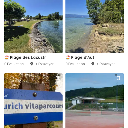
Plage des Lacustr
Plage d’Aut
0 Évaluation
➔ Estavayer
0 Évaluation
➔ Estavayer