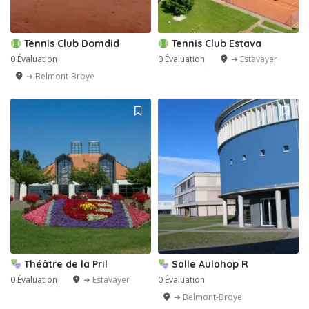
Tennis Club Domdid
Tennis Club Estava
0 Évaluation
0 Évaluation
➔ Estavayer
➔ Belmont-Broye
Théâtre de la Pril
Salle Aulahop R
0 Évaluation
➔ Estavayer
0 Évaluation
➔ Belmont-Broye