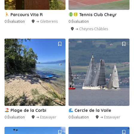
Parcours Vita R
Tennis Club Cheyr
0 Évaluation
➔ Gletterens
0 Évaluation
➔ Cheyres-Châbles
Plage de la Corbi
Cercle de la Voile
0 Évaluation
➔ Estavayer
0 Évaluation
➔ Estavayer