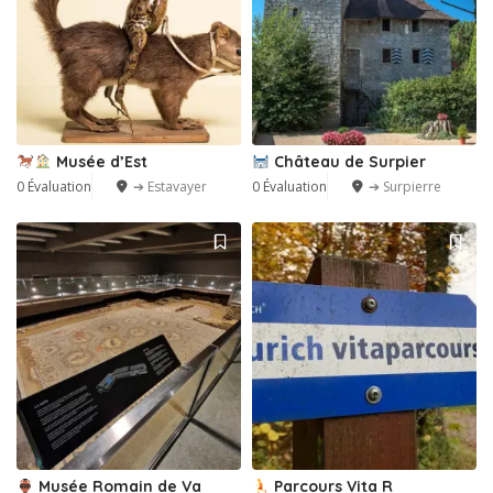
Musée d’Est
Château de Surpier
0 Évaluation
➔ Estavayer
0 Évaluation
➔ Surpierre
Musée Romain de Va
Parcours Vita R