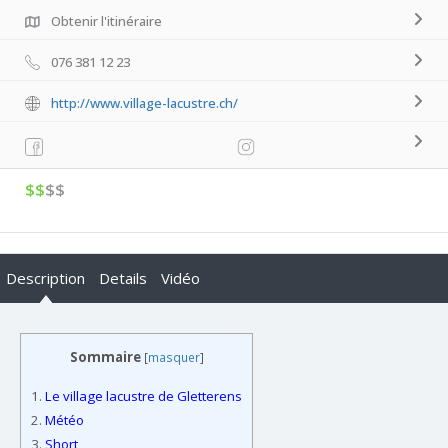
Obtenir l'itinéraire
076 381 12 23
http://www.village-lacustre.ch/
$$
$$
Description
Details
Vidéo
Sommaire
[
masquer
]
1.
Le village lacustre de Gletterens
2.
Météo
3.
Short