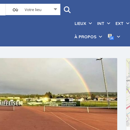
Votre lieu
Où
LIEUX
INT
EXT
À PROPOS