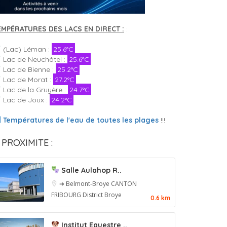
EMPÉRATURES DES LACS EN DIRECT :
:
(Lac) Léman :
25.6°C
Lac de Neuchâtel :
25.6°C
Lac de Bienne :
25.2°C
Lac de Morat :
27.2°C
Lac de la Gruyère :
24.7°C
Lac de Joux :
24.2°C
Températures de l'eau de toutes les plages
!!!
 PROXIMITE :
Salle Aulahop R..
➔ Belmont-Broye
CANTON
FRIBOURG
District Broye
0.6 km
Institut Equestre ..