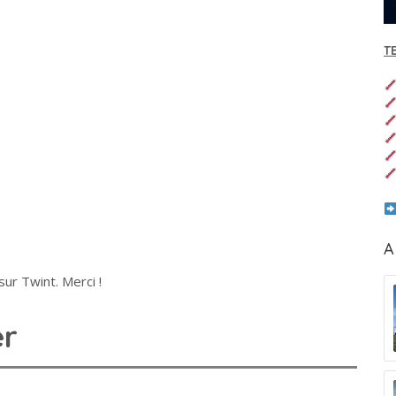
T
A
ur Twint. Merci !
er