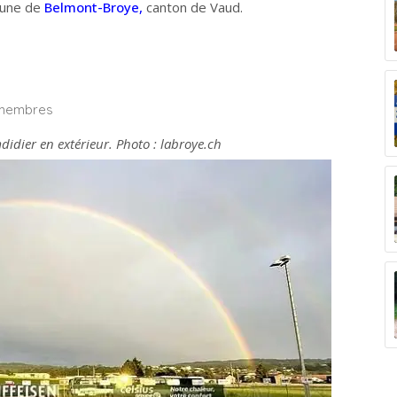
mune de
Belmont-Broye,
canton de Vaud.
n-membres
didier en extérieur. Photo : labroye.ch