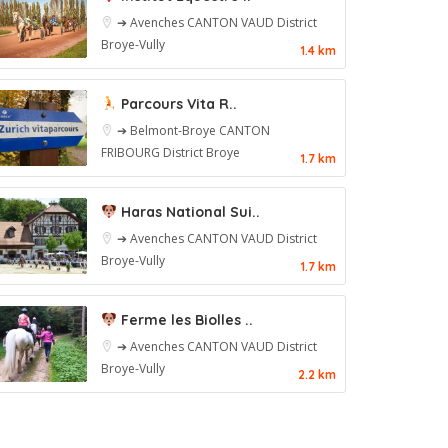
➔ Avenches
CANTON VAUD
District
Broye-Vully
1.4 km
Parcours Vita R..
➔ Belmont-Broye
CANTON
FRIBOURG
District Broye
1.7 km
Haras National Sui..
➔ Avenches
CANTON VAUD
District
Broye-Vully
1.7 km
Ferme les Biolles ..
➔ Avenches
CANTON VAUD
District
Broye-Vully
2.2 km