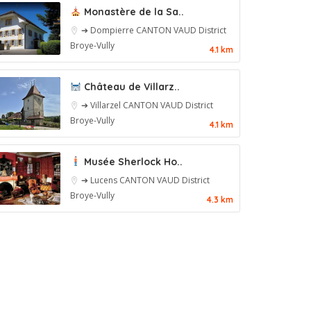
Monastère de la Sa..
➔ Dompierre
CANTON VAUD
District
Broye-Vully
4.1 km
Château de Villarz..
➔ Villarzel
CANTON VAUD
District
Broye-Vully
4.1 km
Musée Sherlock Ho..
➔ Lucens
CANTON VAUD
District
Broye-Vully
4.3 km