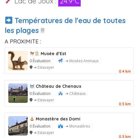
Lac de Joux :
24.9°C
Températures de l'eau de toutes
les plages
!!!
A PROXIMITE :
Musée d’Est
0 Évaluation
➔ Musées Animaux
➔ Estavayer
0.4 km
Château de Chenaux
0 Évaluation
➔ Châteaux
➔ Estavayer
0.5 km
Monastère des Domi
0 Évaluation
➔ Monastères
➔ Estavayer
0.5 km