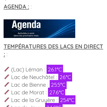
AGENDA :
:
TEMPÉRATURES DES LACS EN DIRECT
:
:
(Lac) Léman :
26.1°C
Lac de Neuchâtel :
26°C
Lac de Bienne :
25.5°C
Lac de Morat :
27.6°C
Lac de la Gruyère :
25.4°C