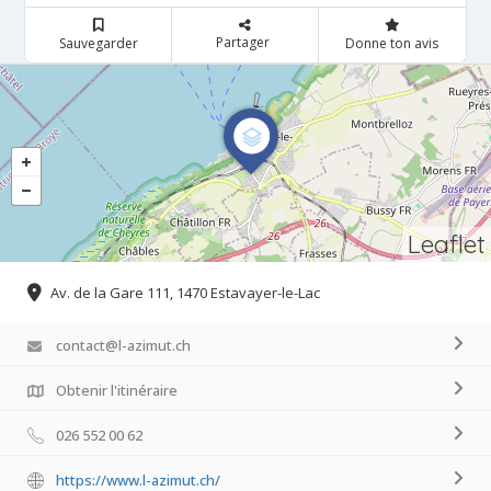
Partager
Sauvegarder
Donne ton avis
Leaflet
Av. de la Gare 111, 1470 Estavayer-le-Lac
contact@l-azimut.ch
Obtenir l'itinéraire
026 552 00 62
https://www.l-azimut.ch/