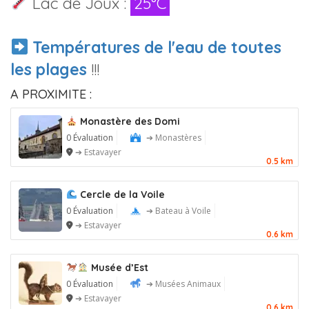
Lac de Joux :
25°C
Températures de l'eau de toutes
les plages
!!!
A PROXIMITE :
Monastère des Domi
0 Évaluation
➔ Monastères
➔ Estavayer
0.5 km
Cercle de la Voile
0 Évaluation
➔ Bateau à Voile
➔ Estavayer
0.6 km
Musée d’Est
0 Évaluation
➔ Musées Animaux
➔ Estavayer
0.6 km