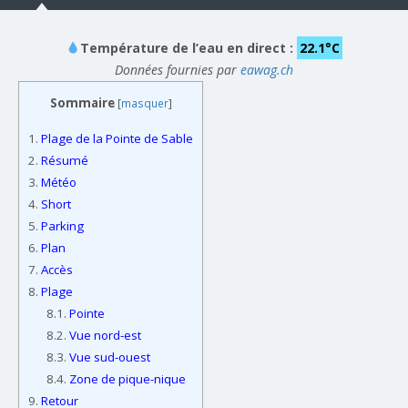
Température de l’eau en direct :
22.1°C
Données fournies par
eawag.ch
Sommaire
[
masquer
]
1.
Plage de la Pointe de Sable
2.
Résumé
3.
Météo
4.
Short
5.
Parking
6.
Plan
7.
Accès
8.
Plage
8.1.
Pointe
8.2.
Vue nord-est
8.3.
Vue sud-ouest
8.4.
Zone de pique-nique
9.
Retour