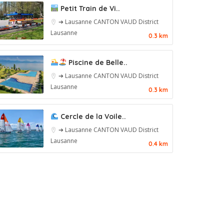
Petit Train de Vi..
➔ Lausanne
CANTON VAUD
District
Lausanne
0.3 km
Piscine de Belle..
➔ Lausanne
CANTON VAUD
District
Lausanne
0.3 km
Cercle de la Voile..
➔ Lausanne
CANTON VAUD
District
Lausanne
0.4 km