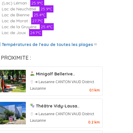
(Lac) Léman :
25.9°C
Lac de Neuchâtel :
25.9°C
Lac de Bienne :
25.4°C
Lac de Morat :
27.7°C
Lac de la Gruyère :
25.4°C
Lac de Joux :
24.1°C
Températures de l'eau de toutes les plages
!!!
 PROXIMITE :
Minigolf Bellerive..
➔ Lausanne
CANTON VAUD
District
Lausanne
0.1 km
Théâtre Vidy-Lausa..
➔ Lausanne
CANTON VAUD
District
Lausanne
0.2 km