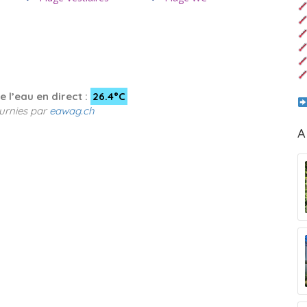
 l’eau en direct :
26.4°C
urnies par
eawag.ch
A