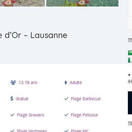
e d’Or – Lausanne
T
A
12-18 ans
Adulte
Gratuit
Plage Barbecue
Plage Graviers
Plage Pelouse
T
Plage Vestiaires
Plage WC