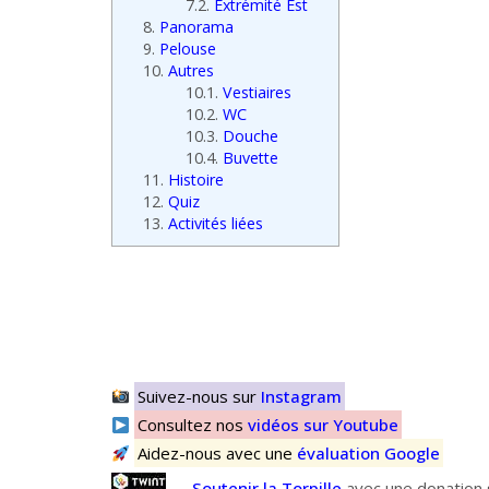
7.2.
Extrémité Est
8.
Panorama
9.
Pelouse
10.
Autres
10.1.
Vestiaires
10.2.
WC
10.3.
Douche
10.4.
Buvette
11.
Histoire
12.
Quiz
13.
Activités liées
Suivez-nous sur
Instagram
Consultez nos
vidéos sur Youtube
Aidez-nous avec une
évaluation Google
Soutenir la Torpille
avec une donation s