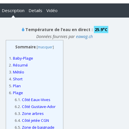
Description
Details
Vidéo
Température de l’eau en direct :
25.9°C
Données fournies par
eawag.ch
Sommaire
[
masquer
]
1.
Baby-Plage
2.
Résumé
3.
Météo
4.
Short
5.
Plan
6.
Plage
6.1.
Côté Eaux-Vives
6.2.
Côté Gustave-Ador
6.3.
Zone arbres
6.4.
Côté jetée CGN
6.5.
Zone de baignade