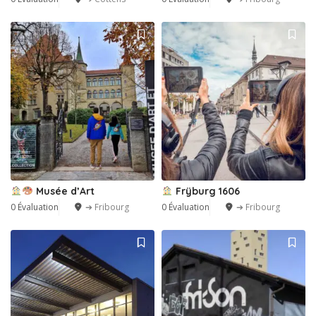
Musée d’Art
Frÿburg 1606
0 Évaluation
➔ Fribourg
0 Évaluation
➔ Fribourg