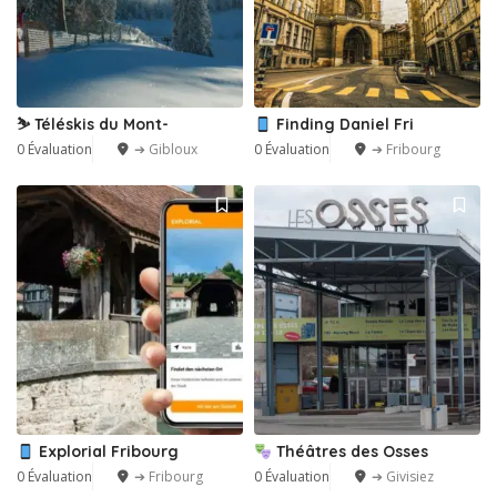
⛷️ Téléskis du Mont-
Finding Daniel Fri
0 Évaluation
➔ Gibloux
0 Évaluation
➔ Fribourg
Explorial Fribourg
Théâtres des Osses
0 Évaluation
➔ Fribourg
0 Évaluation
➔ Givisiez