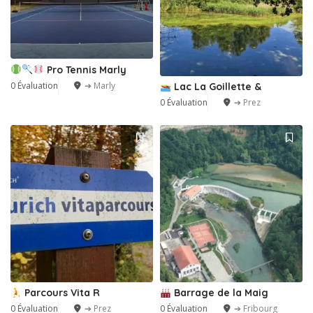
Pro Tennis Marly
0 Évaluation
➔ Marly
Lac La Goillette &
0 Évaluation
➔ Prez
1
Parcours Vita R
Barrage de la Maig
0 Évaluation
➔ Prez
0 Évaluation
➔ Fribourg