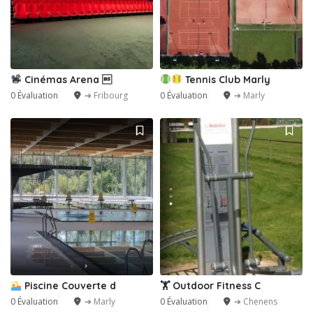
Cinémas Arena 
Tennis Club Marly
0 Évaluation
➔ Fribourg
0 Évaluation
➔ Marly
Piscine Couverte d
🏋️ Outdoor Fitness C
0 Évaluation
➔ Marly
0 Évaluation
➔ Chenens