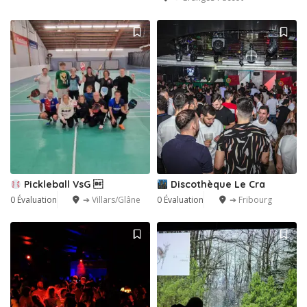
Pickleball VsG 
Discothèque Le Cra
0 Évaluation
➔ Villars/Glâne
0 Évaluation
➔ Fribourg