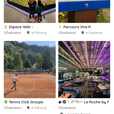
Espace 1606 –
Parcours Vita R
0 Évaluation
➔ Fribourg
0 Évaluation
➔ Hauterive
Tennis Club Groupe
La Ruche by F
0 Évaluation
➔ Fribourg
0 Évaluation