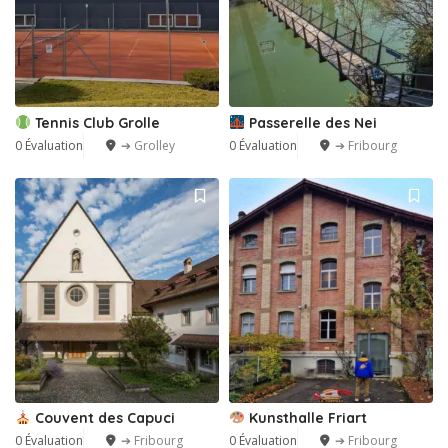
Tennis Club Grolle
Passerelle des Nei
0 Évaluation
➔ Grolley
0 Évaluation
➔ Fribourg
Couvent des Capuci
Kunsthalle Friart
0 Évaluation
➔ Fribourg
0 Évaluation
➔ Fribourg