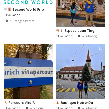
Second World Frib
0 Évaluation
➔ Granges-Paccot
Espace Jean Ting
0 Évaluation
➔ Fribourg
Parcours Vita R
Basilique Notre-Da
0 Évaluation
➔ Gibloux
0 Évaluation
➔ Fribourg