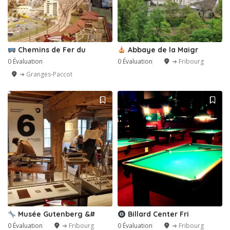
Chemins de Fer du
Abbaye de la Maigr
0 Évaluation
0 Évaluation
➔ Fribourg
➔ Granges-Paccot
Musée Gutenberg &#
Billard Center Fri
0 Évaluation
➔ Fribourg
0 Évaluation
➔ Fribourg