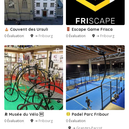
Couvent des Ursuli
Escape Game Frisca
0 Évaluation
➔ Fribourg
0 Évaluation
➔ Fribourg
⛹️ Musée du Vélo 
Padel Parc Fribour
0 Évaluation
➔ Fribourg
0 Évaluation
➔ Granges-Paccot