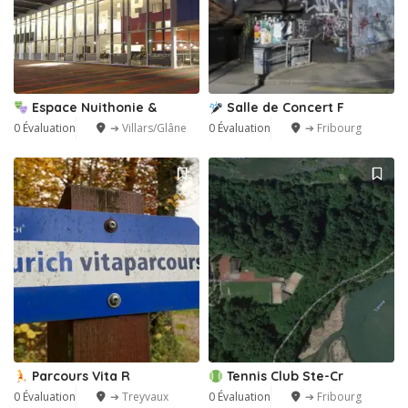
Espace Nuithonie &
Salle de Concert F
0 Évaluation
➔ Villars/Glâne
0 Évaluation
➔ Fribourg
Parcours Vita R
Tennis Club Ste-Cr
0 Évaluation
➔ Treyvaux
0 Évaluation
➔ Fribourg