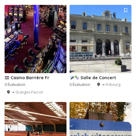
Casino Barrière Fr
Salle de Concert
0 Évaluation
0 Évaluation
➔ Fribourg
➔ Granges-Paccot