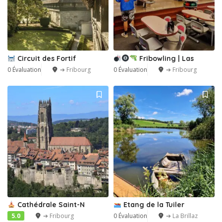
Circuit des Fortif
Fribowling | Las
0 Évaluation
➔ Fribourg
0 Évaluation
➔ Fribourg
Cathédrale Saint-N
Etang de la Tuiler
5.0
➔ Fribourg
0 Évaluation
➔ La Brillaz