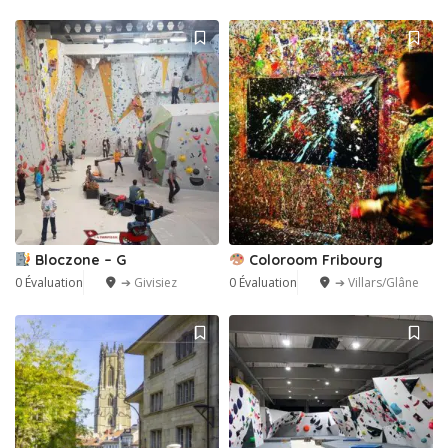
Bloczone – G
Coloroom Fribourg
0 Évaluation
➔ Givisiez
0 Évaluation
➔ Villars/Glâne