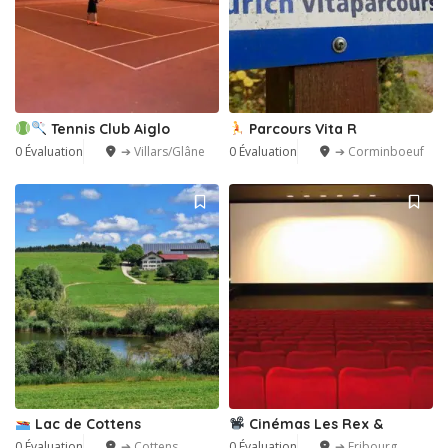
Tennis Club Aiglo
Parcours Vita R
0 Évaluation
➔ Villars/Glâne
0 Évaluation
➔ Corminboeuf
Lac de Cottens
Cinémas Les Rex &
0 Évaluation
➔ Cottens
0 Évaluation
➔ Fribourg