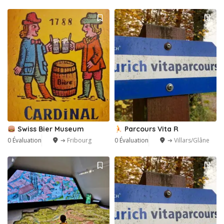
Swiss Bier Museum
Parcours Vita R
0 Évaluation
➔ Fribourg
0 Évaluation
➔ Villars/Glâne