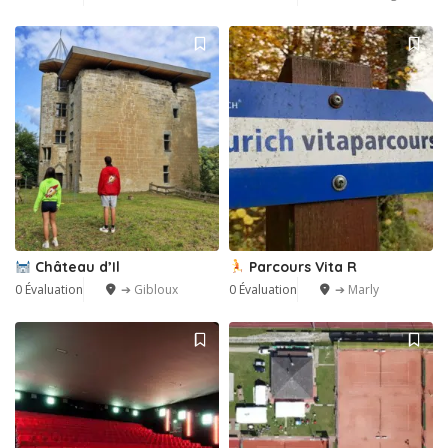
Château d’Il
Parcours Vita R
0 Évaluation
➔ Gibloux
0 Évaluation
➔ Marly