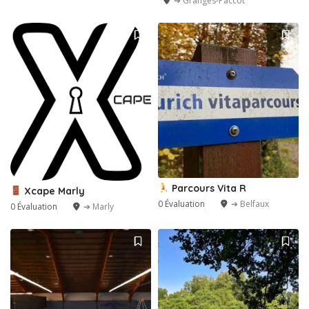
➔ Granges-Paccot
Parcours Vita R
Xcape Marly
0 Évaluation
➔ Belfaux
0 Évaluation
➔ Marly