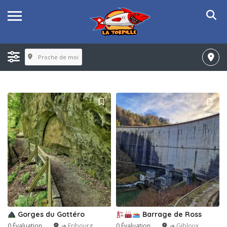
Proche de moi
Gorges du Gottéro
Barrage de Ross
0 Évaluation
➔ Fribourg
0 Évaluation
➔ Gibloux