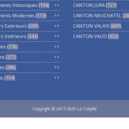
ments Historiques
194
CANTON JURA
127
ments Modernes
113
CANTON NEUCHATEL
2
rs Extérieurs
599
CANTON VALAIS
609
rs Intérieurs
343
CANTON VAUD
933
ées
276
re
372
es
286
ns
154
Copyright © 2017-2026 La Torpille