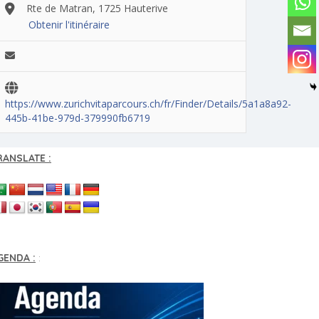
Rte de Matran, 1725 Hauterive
Obtenir l'itinéraire
https://www.zurichvitaparcours.ch/fr/Finder/Details/5a1a8a92-
445b-41be-979d-379990fb6719
RANSLATE :
GENDA :
: