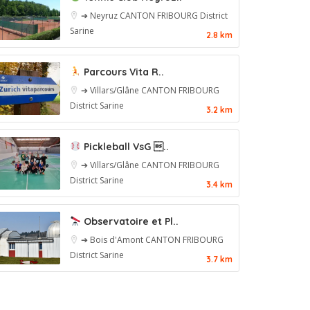
➔ Neyruz
CANTON FRIBOURG
District
Sarine
2.8 km
Parcours Vita R..
➔ Villars/Glâne
CANTON FRIBOURG
District Sarine
3.2 km
Pickleball VsG ..
➔ Villars/Glâne
CANTON FRIBOURG
District Sarine
3.4 km
Observatoire et Pl..
➔ Bois d'Amont
CANTON FRIBOURG
District Sarine
3.7 km