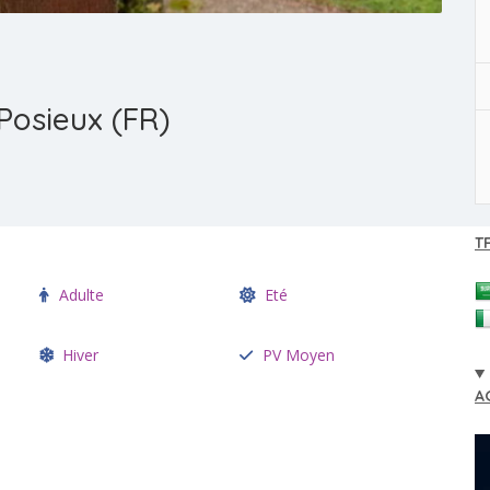
Posieux (FR)
T
Adulte
Eté
Hiver
PV Moyen
A