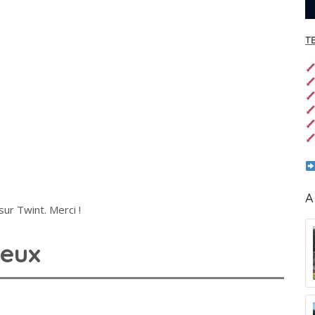
T
A
ur Twint. Merci !
ieux