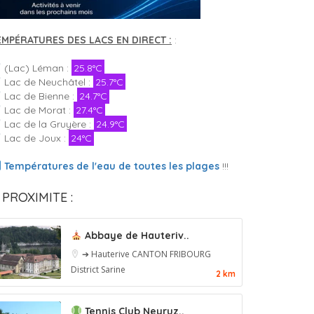
EMPÉRATURES DES LACS EN DIRECT :
:
(Lac) Léman :
25.8°C
Lac de Neuchâtel :
25.7°C
Lac de Bienne :
24.7°C
Lac de Morat :
27.4°C
Lac de la Gruyère :
24.9°C
Lac de Joux :
24°C
Températures de l'eau de toutes les plages
!!!
 PROXIMITE :
Abbaye de Hauteriv..
➔ Hauterive
CANTON FRIBOURG
District Sarine
2 km
Tennis Club Neyruz..