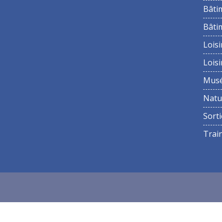
Bâti
Bâti
Loisi
Loisi
Mus
Natu
Sorti
Trai