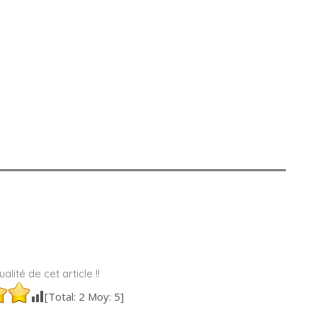
alité de cet article !!
[Total:
2
Moy:
5
]