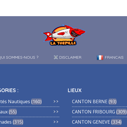
UI SOMMES-NOUS ?
DISCLAIMER
FRANCAIS
ORIES :
LIEUX
ités Nautiques
160
CANTON BERNE
93
aux
55
CANTON FRIBOURG
309
nades
315
CANTON GENEVE
334