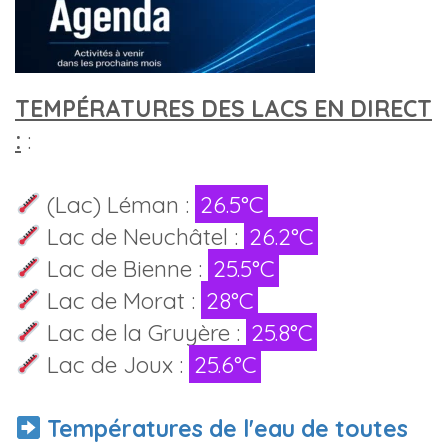
TEMPÉRATURES DES LACS EN DIRECT
:
:
(Lac) Léman :
26.5°C
Lac de Neuchâtel :
26.2°C
Lac de Bienne :
25.5°C
Lac de Morat :
28°C
Lac de la Gruyère :
25.8°C
Lac de Joux :
25.6°C
Températures de l'eau de toutes