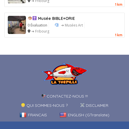
➔ Fribourg
1 km
Musée BIBLE+ORIE
0 Évaluation
➔ Musées Art
➔ Fribourg
1 km
CONTACTEZ-NOUS !!!
QUI SOMMES-NOUS ?
DISCLAIMER
FRANCAIS
ENGLISH (GTranslate)