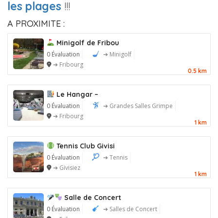
les plages
!!!
A PROXIMITE :
Minigolf de Fribou
0 Évaluation
➔ Minigolf
➔ Fribourg
0.5 km
Le Hangar –
0 Évaluation
➔ Grandes Salles Grimpe
➔ Fribourg
1 km
Tennis Club Givisi
0 Évaluation
➔ Tennis
➔ Givisiez
1 km
Salle de Concert
0 Évaluation
➔ Salles de Concert