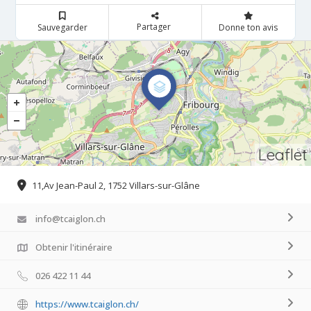
Partager
Sauvegarder
Donne ton avis
Leaflet
11,Av Jean-Paul 2, 1752 Villars-sur-Glâne
info@tcaiglon.ch
Obtenir l'itinéraire
026 422 11 44
https://www.tcaiglon.ch/