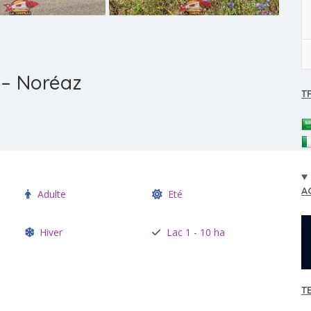
 – Noréaz
T
A
Adulte
Eté
Hiver
Lac 1 - 10 ha
T