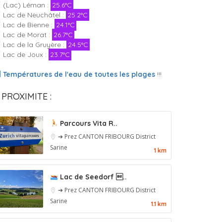
(Lac) Léman :
25.6°C
Lac de Neuchâtel :
25.2°C
Lac de Bienne :
24.1°C
Lac de Morat :
26.7°C
Lac de la Gruyère :
24.5°C
Lac de Joux :
23.7°C
Températures de l'eau de toutes les plages
!!!
 PROXIMITE :
Parcours Vita R..
➔ Prez
CANTON FRIBOURG
District
Sarine
1 km
Lac de Seedorf ..
➔ Prez
CANTON FRIBOURG
District
Sarine
1.1 km