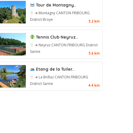
Tour de Montagny..
➔ Montagny
CANTON FRIBOURG
District Broye
3.2 km
Tennis Club Neyruz..
➔ Neyruz
CANTON FRIBOURG
District
Sarine
3.6 km
Etang de la Tuiler..
➔ La Brillaz
CANTON FRIBOURG
District Sarine
4.4 km