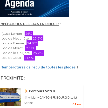
EMPÉRATURES DES LACS EN DIRECT :
:
(Lac) Léman :
26°C
Lac de Neuchâtel :
25.5°C
Lac de Bienne :
24.6°C
Lac de Morat :
27.3°C
Lac de la Gruyère :
25.2°C
Lac de Joux :
24.4°C
Températures de l'eau de toutes les plages
!!!
 PROXIMITE :
Parcours Vita R..
➔ Marly
CANTON FRIBOURG
District
Sarine
0.1 km