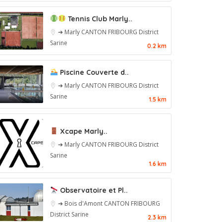
Tennis Club Marly..
➔ Marly
CANTON FRIBOURG
District
Sarine
0.2 km
Piscine Couverte d..
➔ Marly
CANTON FRIBOURG
District
Sarine
1.5 km
Xcape Marly..
➔ Marly
CANTON FRIBOURG
District
Sarine
1.6 km
Observatoire et Pl..
➔ Bois d'Amont
CANTON FRIBOURG
District Sarine
2.3 km