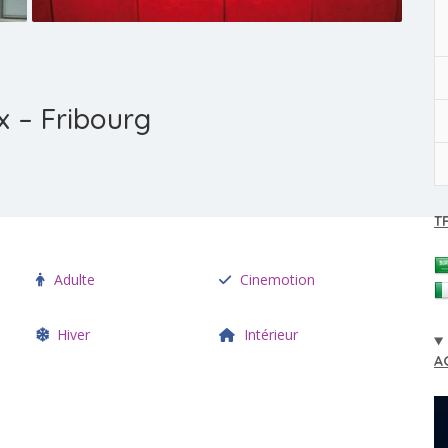
 – Fribourg
T
Adulte
Cinemotion
Hiver
Intérieur
A