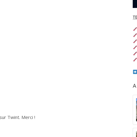
T
A
ur Twint. Merci !