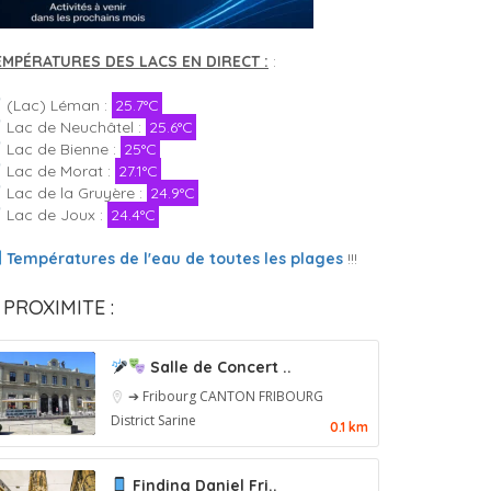
EMPÉRATURES DES LACS EN DIRECT :
:
(Lac) Léman :
25.7°C
Lac de Neuchâtel :
25.6°C
Lac de Bienne :
25°C
Lac de Morat :
27.1°C
Lac de la Gruyère :
24.9°C
Lac de Joux :
24.4°C
Températures de l'eau de toutes les plages
!!!
 PROXIMITE :
Salle de Concert ..
➔ Fribourg
CANTON FRIBOURG
District Sarine
0.1 km
Finding Daniel Fri..