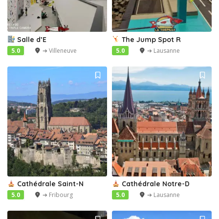
Salle d’E
The Jump Spot R
5.0
➔ Villeneuve
5.0
➔ Lausanne
Cathédrale Saint-N
Cathédrale Notre-D
5.0
➔ Fribourg
5.0
➔ Lausanne