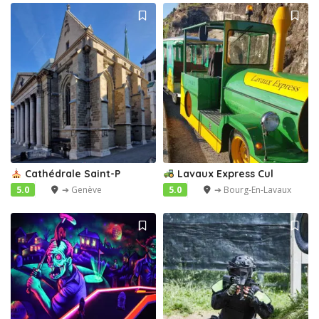
Cathédrale Saint-P
Lavaux Express Cul
5.0
➔ Genève
5.0
➔ Bourg-En-Lavaux