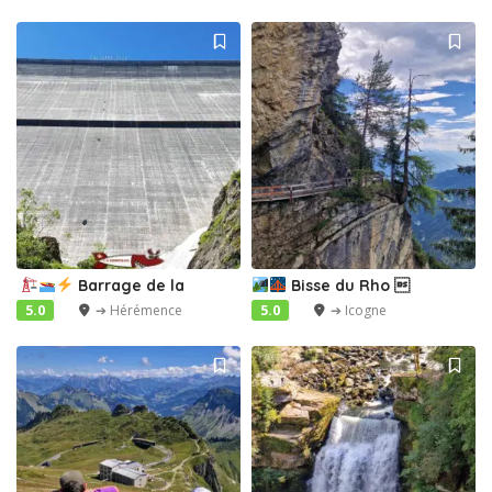
Barrage de la
Bisse du Rho 
5.0
➔ Hérémence
5.0
➔ Icogne