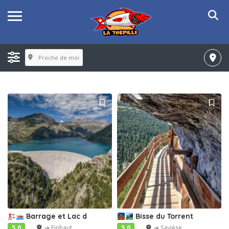
Proche de moi
Barrage et Lac d
Bisse du Torrent
5.0
➔ Finhaut
5.0
➔ Savièse