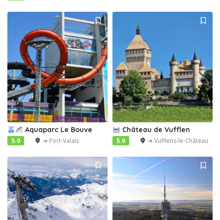
Aquaparc Le Bouve
Château de Vufflen
5.0
➔ Port-Valais
5.0
➔ Vufflens-le-Château