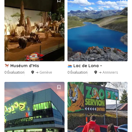
Muséum d’His
Lac de Lona –
0 Évaluation
➔ Genève
0 Évaluation
➔ Anniviers