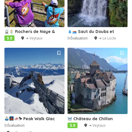
Rochers de Naye &
Saut du Doubs et
5.0
➔ Veytaux
0 Évaluation
➔ Le Locle
⛷
Peak Walk Glac
Château de Chillon
0 Évaluation
5.0
➔ Veytaux