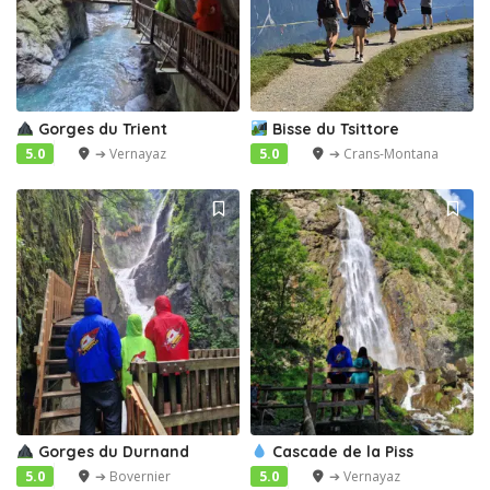
Gorges du Trient
Bisse du Tsittore
5.0
➔ Vernayaz
5.0
➔ Crans-Montana
Gorges du Durnand
Cascade de la Piss
5.0
➔ Bovernier
5.0
➔ Vernayaz