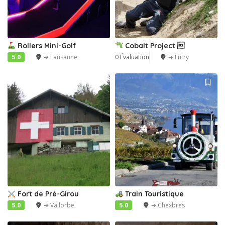
Rollers Mini-Golf
Cobalt Project 
5.0
➔ Lausanne
0 Évaluation
➔ Lutry
Fort de Pré-Girou
Train Touristique
5.0
➔ Vallorbe
5.0
➔ Chexbres