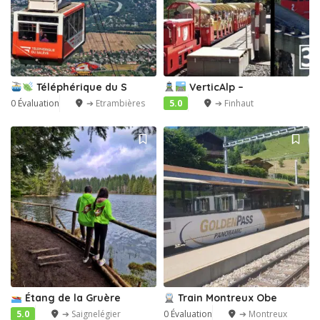
Téléphérique du S
VerticAlp –
0 Évaluation
➔ Etrambières
5.0
➔ Finhaut
Étang de la Gruère
Train Montreux Obe
5.0
➔ Saignelégier
0 Évaluation
➔ Montreux