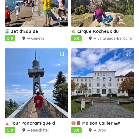
5
Jet d’Eau de
Cirque Rocheux du
5.0
➔ Genève
5.0
➔ La Grande-Béroche
Tour Panoramique d
Maison Cailler &#
5.0
➔ Neuchâtel
5.0
➔ Broc