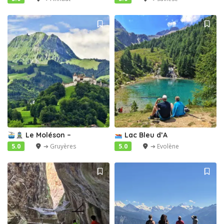
Le Moléson –
Lac Bleu d’A
5.0
➔ Gruyères
5.0
➔ Evolène