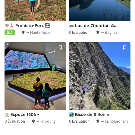
Préhisto-Parc 
Lac de Chanrion &#
5.0
➔ Haute-Ajoie
0 Évaluation
➔ Bagnes
Espace 1606 –
Bisse de Sillonin
0 Évaluation
➔ Fribourg
0 Évaluation
➔ Saint-Leonard