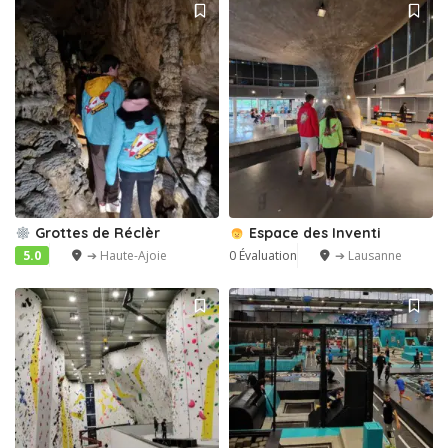
Grottes de Réclèr
Espace des Inventi
5.0
➔ Haute-Ajoie
0 Évaluation
➔ Lausanne