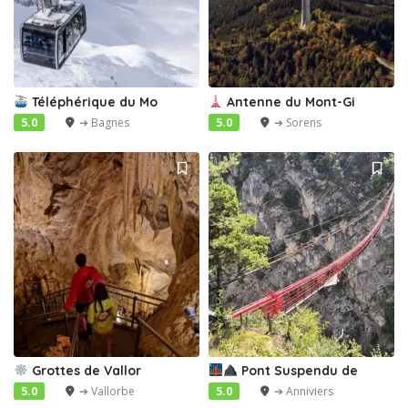
Téléphérique du Mo
Antenne du Mont-Gi
5.0
➔ Bagnes
5.0
➔ Sorens
Grottes de Vallor
Pont Suspendu de
5.0
➔ Vallorbe
5.0
➔ Anniviers