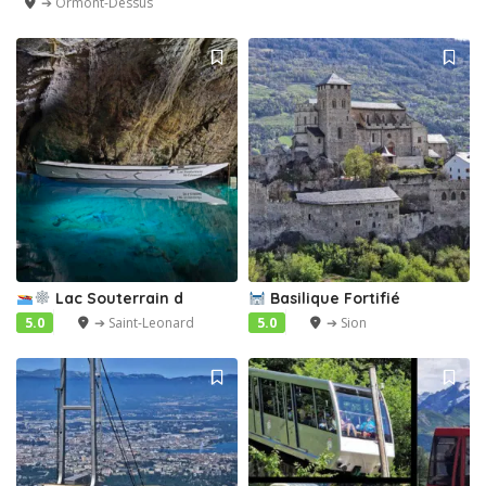
➔ Ormont-Dessus
Lac Souterrain d
Basilique Fortifié
5.0
➔ Saint-Leonard
5.0
➔ Sion