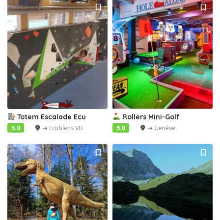
Totem Escalade Ecu
Rollers Mini-Golf
5.0
➔ Ecublens VD
5.0
➔ Genève