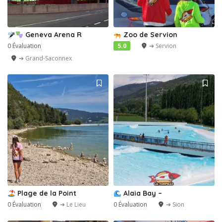
Geneva Arena R
Zoo de Servion
0 Évaluation
5.0
➔ Servion
➔ Grand-Saconnex
Plage de la Point
Alaia Bay –
0 Évaluation
➔ Le Lieu
0 Évaluation
➔ Sion