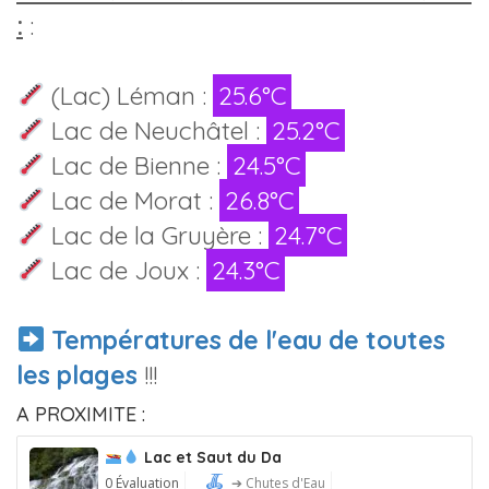
:
:
(Lac) Léman :
25.6°C
Lac de Neuchâtel :
25.2°C
Lac de Bienne :
24.5°C
Lac de Morat :
26.8°C
Lac de la Gruyère :
24.7°C
Lac de Joux :
24.3°C
Températures de l'eau de toutes
les plages
!!!
A PROXIMITE :
Lac et Saut du Da
0 Évaluation
➔ Chutes d'Eau