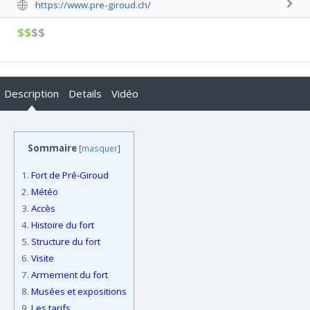
https://www.pre-giroud.ch/
$$
$$
Description
Details
Vidéo
Sommaire
[
masquer
]
1.
Fort de Pré-Giroud
2.
Météo
3.
Accès
4.
Histoire du fort
5.
Structure du fort
6.
Visite
7.
Armement du fort
8.
Musées et expositions
9.
Les tarifs