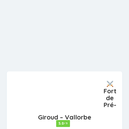
Fort
de
Pré-
Giroud – Vallorbe
5.0
/ 5