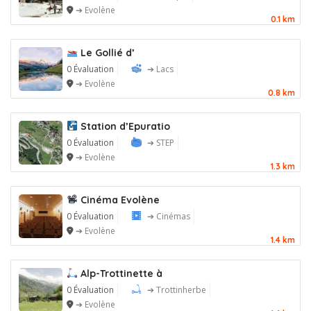
➔ Evolène
0.1 km
Le Gollié d’
0 Évaluation
➔ Lacs
➔ Evolène
0.8 km
Station d’Epuratio
0 Évaluation
➔ STEP
➔ Evolène
1.3 km
Cinéma Evolène
0 Évaluation
➔ Cinémas
➔ Evolène
1.4 km
Alp-Trottinette à
0 Évaluation
➔ Trottinherbe
➔ Evolène