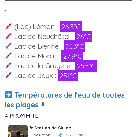
:
:
(Lac) Léman :
26.3°C
Lac de Neuchâtel :
26°C
Lac de Bienne :
25.3°C
Lac de Morat :
27.9°C
Lac de la Gruyère :
25.5°C
Lac de Joux :
25.1°C
Températures de l'eau de toutes
les plages
!!!
A PROXIMITE :
⛷️ Station de Ski de
0 Évaluation
➔ Ski Alpin