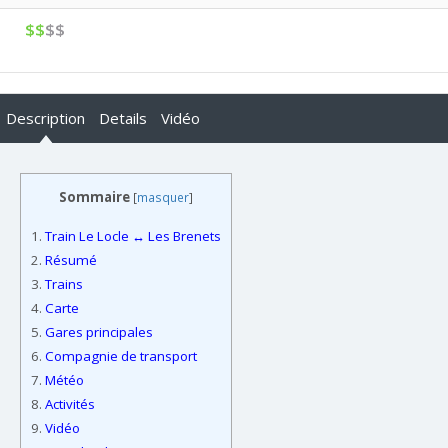
$$
$$
Description
Details
Vidéo
Sommaire
[
masquer
]
1.
Train Le Locle ↔ Les Brenets
2.
Résumé
3.
Trains
4.
Carte
5.
Gares principales
6.
Compagnie de transport
7.
Météo
8.
Activités
9.
Vidéo