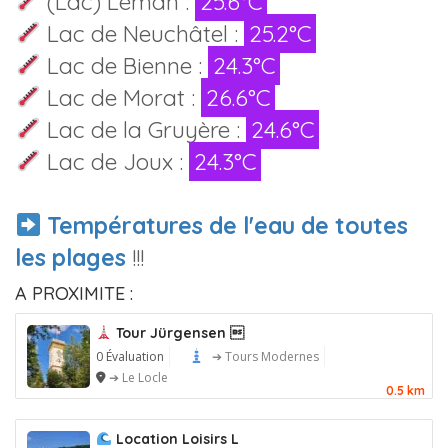
(Lac) Léman :
25.6°C
Lac de Neuchâtel :
25.2°C
Lac de Bienne :
24.3°C
Lac de Morat :
26.6°C
Lac de la Gruyère :
24.6°C
Lac de Joux :
24.3°C
Températures de l'eau de toutes
les plages
!!!
A PROXIMITE :
Tour Jürgensen 
0 Évaluation
➔ Tours Modernes
➔ Le Locle
0.5 km
Location Loisirs L