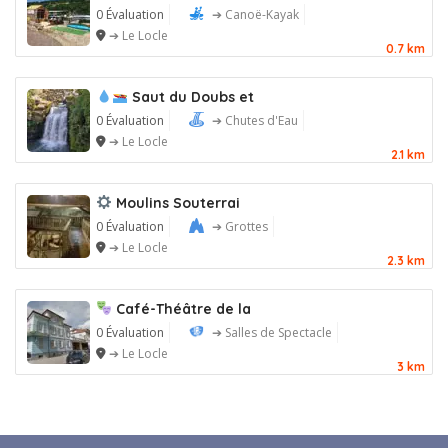
0 Évaluation
➔ Canoë-Kayak
➔ Le Locle
0.7 km
Saut du Doubs et
0 Évaluation
➔ Chutes d'Eau
➔ Le Locle
2.1 km
Moulins Souterrai
0 Évaluation
➔ Grottes
➔ Le Locle
2.3 km
Café-Théâtre de la
0 Évaluation
➔ Salles de Spectacle
➔ Le Locle
3 km