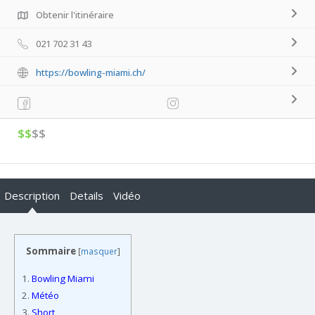
Obtenir l'itinéraire
021 702 31 43
https://bowling-miami.ch/
$$
$$
Description
Details
Vidéo
Sommaire
[
masquer
]
1.
Bowling Miami
2.
Météo
3.
Short