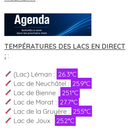
TEMPÉRATURES DES LACS EN DIRECT
:
:
(Lac) Léman :
26.3°C
Lac de Neuchâtel :
25.9°C
Lac de Bienne :
25.1°C
Lac de Morat :
27.7°C
Lac de la Gruyère :
25.5°C
Lac de Joux :
25.2°C