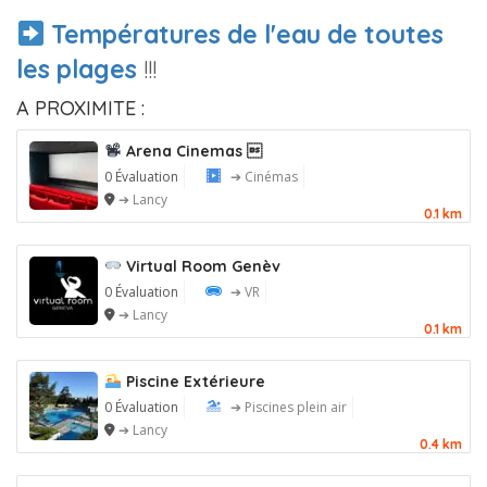
Températures de l'eau de toutes
les plages
!!!
A PROXIMITE :
Arena Cinemas 
0 Évaluation
➔ Cinémas
➔ Lancy
0.1 km
Virtual Room Genèv
0 Évaluation
➔ VR
➔ Lancy
0.1 km
Piscine Extérieure
0 Évaluation
➔ Piscines plein air
➔ Lancy
0.4 km