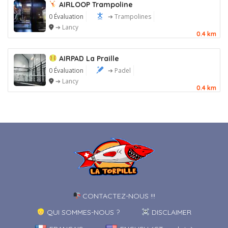
AIRLOOP Trampoline
0 Évaluation
➔ Trampolines
➔ Lancy
0.4 km
AIRPAD La Praille
0 Évaluation
➔ Padel
➔ Lancy
0.4 km
CONTACTEZ-NOUS !!!
QUI SOMMES-NOUS ?
DISCLAIMER